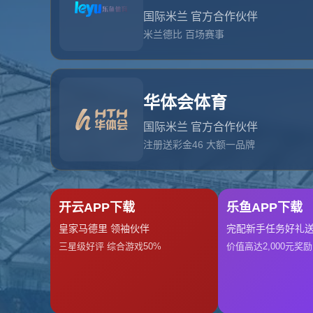
公司新闻
河
行业新闻
阿
体
场
一
对
色
速
将
二
从
的
要
联