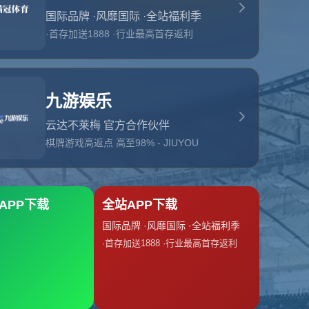
05:49:58+08:00
点击：
根廷豪门
河床
，并计划随队出征
世俱杯
的传闻，在球迷和媒
改变南美足球的竞争格局，更预示着河床俱乐部在国际赛
巨大提升。近年来，河床在南美解放者杯等赛事中表现出
时刻一锤定音的世界级前锋至关重要。
努涅斯
以其出色的
潜力毋庸置疑。若能将其招致麾下，哪怕是短期租借，也
，被视为河床冲击更高荣誉的关键一步。
性的“挪窝”前往一个同样富有激情且具备高水平竞技环境
球迷的狂热支持，或许能激发乌拉圭人的另一面。更为重
，这对于其职业生涯的长远发展，以及未来重返欧洲顶级