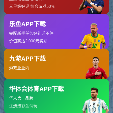
场精彩绝伦的足球盛宴，感受
2024卡塔尔国际足联洲际杯
带来的
震撼与感动！
赛事背景：卡塔尔的足球新篇章
自2022年世界杯成功举办以来，卡塔尔已成为全球体育赛事的重
要舞台。
卡塔尔国际足联洲际杯
作为一项年度赛事，旨在连接各
大洲的足球力量，促进文化交流与竞技发展。而今年的赛事由能
源巨头Aramco赞助，不仅提升了赛事的国际影响力，也为球迷带
来了更高端的观赛体验。比赛场地依旧选用了卡塔尔顶尖的体育
场馆，如卢塞尔体育场，硬件设施和服务质量令人赞叹。
赛场亮点：激烈对决与精彩瞬间
今年的洲际杯赛场上，各大洲冠军队伍展开了激烈角逐。来自欧
洲的某顶级俱乐部与南美洲的传统强队在决赛中上演了一场
精彩
绝伦的对决
。比赛中，双方球员展现了出色的技术和战术配合，
尤其是在下半场，欧洲球队凭借一次精准的定位球破门取得了领
先，而南美球队则在最后时刻发起猛烈反击，险些扳平比分。最
终，欧洲球队以微弱优势夺得冠军，现场观众的欢呼声几乎掀翻
了体育场屋顶。