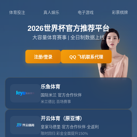
NEWS
新闻中心
新闻中心
公司新闻
行业新闻