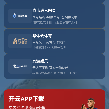
國際足聯確認2025年的世俱盃擴軍為32隊（國際足
聯宣布2025年世俱盃將擴充至32支球隊）
作者：2025世俱杯
发布时间：2026-08-08T05:49:55+08:00
点
击：
國際足聯確認2025年的世俱盃擴軍為32隊
引言：世俱盃新時代即將開啟
足球迷們，準備好迎接一場全球頂級俱樂部之間的巔峰對決了
嗎？國際足聯（FIFA）近日正式宣布，2025年的世俱盃將迎來重
大改革，參賽隊伍將從原來的7隊擴大至
32隊
。這一決定不僅標
誌著世俱盃賽事規模的歷史性突破，也將為全球足球帶來更多激
情與競爭。究竟這次擴軍意味著什麼？對球迷、俱樂部以及足球
產業又有怎樣的影響？讓我們一起來探討這一備受矚目的話題！