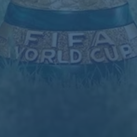
活动，赢取比赛门票或球队周边产品。
以2023年世俱杯为例，官网曾举办过一次“最佳进球”评选活动，
吸引了数百万球迷参与投票。最终，来自皇家马德里的一个精彩
世界波荣获殊荣，球迷的热情也因此被彻底点燃。相信在
2025足
球世俱杯
期间，类似的活动会更加丰富多彩，值得每一位球迷期
待。
结语前的展望
随着
2025足球世俱杯
的临近，全球足球迷的热情正在不断升温。
这不仅是一场竞技盛会，更是一次文化交流的桥梁。无论是通过
世界俱乐部杯官网
获取最新资讯，还是计划前往现场观赛，这项
赛事都将为你带来难忘的体验。让我们一起关注这场足球盛宴，
共同见证新的传奇诞生！
联系我们
18050354952