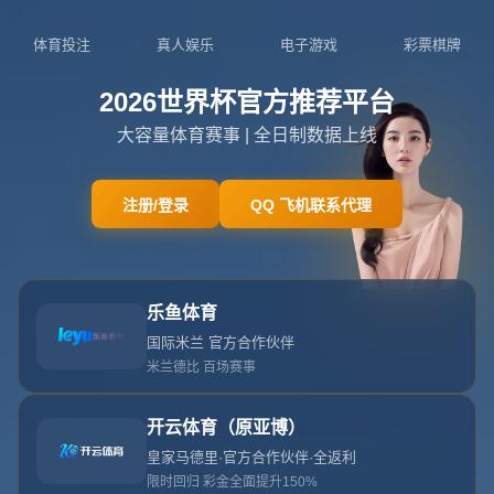
NEWS
新闻中心
新闻中心
公司新闻
行业新闻