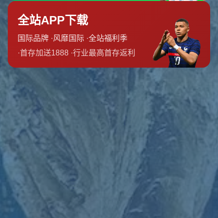
果，还会实时更新球员数据、赛事新闻以及购票信息。无论是想
了解某支球队的历史战绩，还是获取比赛直播链接，官网都能满
足你的需求。
更重要的是，官网还提供多语言服务，确保全球球迷都能无障碍
浏览。比如，来自中国的球迷可以通过中文页面轻松获取关于
2025足球世俱杯
的最新资讯。这种贴心的设计，体现了国际足联
对全球球迷的重视。