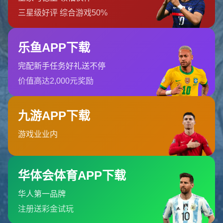
新世俱杯：奖金10亿美元的背后意味着什么
新世俱杯的奖金总额达到
10亿美元
，堪称足球赛事的“天价”奖
励。据悉，这一赛事将汇聚全球顶级俱乐部，竞争激烈程度不言
而喻。如此高额的奖金不仅是对参赛队伍实力的肯定，更是对足
球运动全球化推广的强力助推。对于
中国女足
而言，这不仅是一
场比赛，更是一个提升国际影响力的绝佳平台。想象一下，若中
国女足所属俱乐部能够在这一赛事中脱颖而出，不仅能获得丰厚
的经济回报，更能为中国足球的未来发展注入强心剂。
中国女足的机遇与挑战并存
不可否认，中国女足近年来在国际赛场上展现出了不俗的实力，
尤其是在亚洲杯上的出色表现，让球迷们看到了希望。然而，面
对新世俱杯这样的顶级赛事，挑战同样巨大。首先，
技战术水平
需要进一步与世界接轨，面对欧美强队的压迫式打法，中国女足
需要在防守端更加稳固。其次，
体能储备
和心理素质也需全面提
升，毕竟高强度比赛对球员的综合能力提出了更高要求。但机遇
同样显著，若能合理利用这一赛事，中国女足不仅能积累宝贵经
验，还可能通过奖金收入改善训练条件，吸引更多优秀人才加