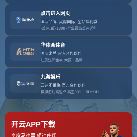
跳水世界杯总决赛：中国队首日包揽5金（跳水世界
杯总决赛：中国队首日强势夺取5枚金牌）
作者：2025世俱杯
发布时间：2026-08-06T05:49:59+08:00
点
击：
跳水世界杯总决赛：中国队首日包揽5金
引言：中国跳水队强势开局，震惊世界泳坛
在刚刚拉开帷幕的跳水世界杯总决赛中，中国跳水队以无可匹敌
的实力，首日便横扫赛场，包揽全部5枚金牌！这一壮举不仅展
现了中国队在跳水项目上的绝对统治力，也让全球观众见证了“梦
之队”的风采。无论是精准的入水技术，还是完美的空中动作，中
国队的表现堪称教科书级别。那么，他们是如何做到这一点的？
本文将带你一探究竟。
首日战绩：5金全收，实力碾压