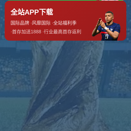
此外，团队协作也在比赛中起到关键作用。尤其是在混合双人项
目中，中国选手之间的默契配合让人印象深刻。他们的每一个动
作都如同行云流水，同步性近乎完美，最终以绝对优势夺得金
牌。这种团队精神，正是中国跳水队在国际赛场上屡创佳绩的重
要原因。
案例分析：小将崛起，未来可期
值得一提的是，本次比赛中一位年仅16岁的中国小将，在女子3
米板项目中以
惊人的稳定性
和
高难度的动作
征服了评委和观众。
她在决赛中的最后一跳，完成了一个难度系数极高的动作，入水
几乎无水花，直接拿下全场最高分。这不仅为中国队再添一金，
也让人看到了跳水队未来的希望之星。
她的成功并非偶然。据了解，这位小将在日常训练中极为刻苦，
每天要完成数百次跳水练习，甚至在受伤的情况下依然坚持训
练。她的故事，正是中国跳水队精神的一个缩影——不畏艰难，
勇攀高峰。
国际认可：中国跳水队的全球影响力
中国队在
跳水世界杯总决赛
首日的表现，不仅赢得了金牌，更赢