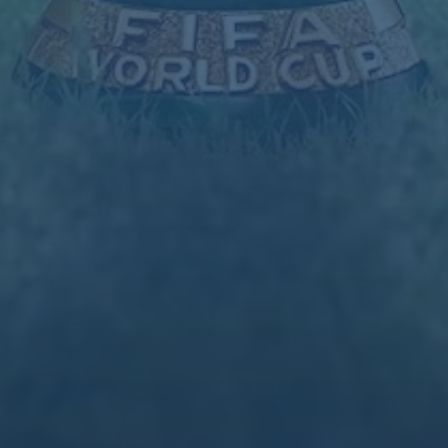
场馆设施和转播技术，为全球球迷带来更震撼的视觉效果。无论
是梅西领衔的迈阿密国际，还是哈兰德所在的曼城，亦或是其他
豪门球队，
2025世界俱乐部杯在线观看
都将是一场不容错过的足
球狂欢。
联系我们
18050354952
全国统一业务咨询：025-9667559
Copyright 2024
2025世俱杯赛程-2025世俱杯决赛-2025世界俱乐部杯
入口
All Rights by
2025世俱杯
.