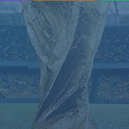
，观赛体验极佳。建议提前熟悉场地位置，以便规划交通路线。
、门票获取方式与价格预测
于
门票
，官方售票渠道预计会在比赛前数个月开放，球迷可通过赛事官网
从
几十元到数百元不等
，具体取决于座位区域和比赛阶段（如小组赛或决
手。此外，部分票务平台可能提供套票优惠，适合计划多场观赛的球迷。
、直播渠道：足不出户也能感受激情
于无法亲临现场的球迷，
直播
是一个不错的选择。2025年U20亚洲杯
咪咕视频
等主流媒体。此外，赛事官方可能会提供线上直播服务，覆盖全
赛，感受现场的紧张与激动。建议提前下载相关APP，确保不错过任何精
、交通指南：如何便捷抵达比赛场地
圳作为国际化大都市，
交通
便利，为观赛提供了极大方便。如果你在深圳
附近有
地铁3号线大运站
，步行几分钟即可到达。对于外地球迷，深圳宝
速抵达市区。此外，深圳的共享单车和网约车服务也十分发达，方便短途
、案例分享：如何规划一次完美的观赛之旅
小李为例，他是一位来自广州的足球迷，计划观看2025年U20亚洲杯
，并成功抢到了一张靠近球场的
门票
。比赛当天，他选择从广州南站乘坐