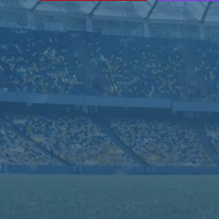
善
三
关
能
下
四
对
及
比
五
深
场
快
六
以
程