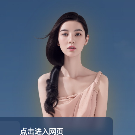
在
线
客
服
交通（2025深圳U20亚洲杯：赛程安排、比赛场