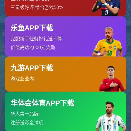
露头角的新锐力量，都渴望在这片赛场上证明自己的价值。他们的每一次精
彩过人、精准传球或是关键进球，都有可能成为决定比赛胜负的关键，并被
载入*
俱乐部世界杯
*的史册。
案例分析
：回顾往届决赛，如2017年皇家马德
里凭借C罗的进球击败格雷米奥，或是2019年利物浦加时赛绝杀弗拉门戈，
都充分展现了巨星在关键时刻的决定性作用以及战术层面的精彩对抗。
三、超越胜负的荣耀与传承 对于参赛俱乐部而言，赢得世俱杯决赛，不仅仅
意味着一座冠军奖杯，更是一份至高无上的荣耀。这代表着俱乐部在当年度
站在了世界俱乐部足球的顶峰，能够*
为俱乐部历史添上浓墨重彩的一笔
*。
对于球员个人而言，获得世俱杯冠军也是其职业生涯中的重要成就，是对其
能力和努力的极大肯定。 更深层次来看，世俱杯决赛也承载着足球文化的传
播与交流。不同大洲的球迷文化、足球理念在此交融，促进了世界足球的共
同发展。每一场激动人心的决赛，都会激励更多年轻人爱上足球，投身足球
运动。因此，无论最终的比分如何，每一支能够站上世俱杯决赛舞台的球
队，都值得尊敬。他们所展现出的竞技精神和对胜利的渴望，将永远是这项
顶级赛事最宝贵的财富。
联系我们
18050354952
全国统一业务咨询：025-9667559