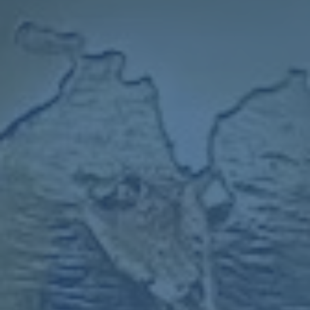
专业无讼顾问+专业律师团，确保服务律师均成功处
理过类似问题
1秒响应 高效完成
高效顾问随叫随到，即刻对接需求, 30分钟内律师启
动服务