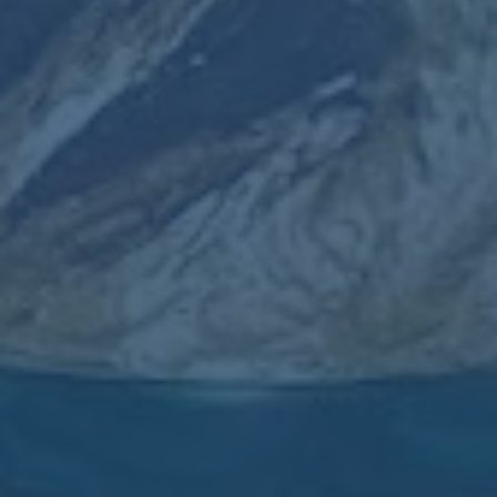
来，共享经济将进一步拓展到更多领域，推动全球经济的共
享和可持续发展。
查看更多
丰富业务经验
高级管理团队
Rich business experience
Senior management team
高效工作流程
Efficient workflow
LAWS
专业知识