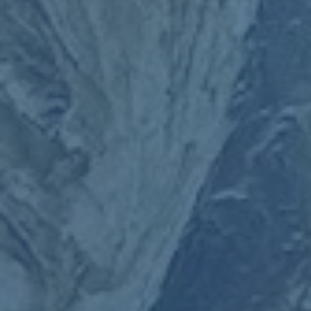
全面解析2023年世界杯直播分析入口地址
全面解析2023年世界杯直播分析入口地址全景指南 每一届世界
杯都是球迷的狂欢 而在2023年 伴随移动互联网和数据分析技术
的全面升级 球迷早已不满足于只看比分和精彩回放 越来越多人
开始关注 20