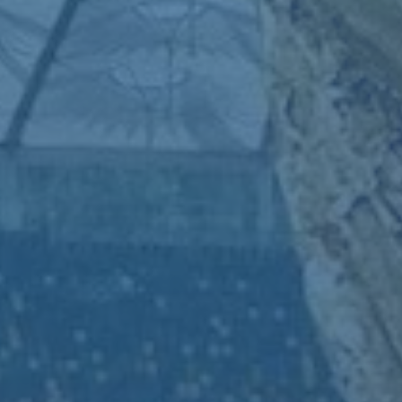
服
关
许
发
数
建
卸
对
账