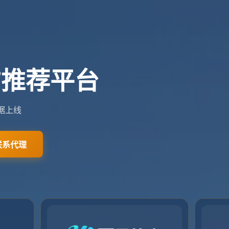
联系我们
NEWS
新闻中心
世界杯投注平台下载