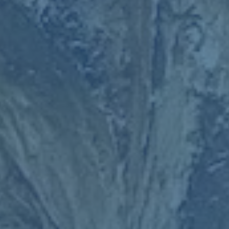
案例一 一个普通父亲的“补课”
活动当天 有这样一个小故事让很多在场的人印象深刻 一位三十
多岁的父亲陪儿子来参加草根足球日 孩子在学校参加过校队训练
对足球充满兴趣 而这位父亲却坦言自己小时候几乎没有条件踢球
对足球战术一知半解 甚至连如何正确停球都不太清楚 在活动工
作人员的引导下 父子俩一起参加了亲子小游戏 用传球完成路线
闯关 刚开始 父亲显得很拘谨 怕自己“拖后腿” 后来在孩子一次次
鼓励下 他开始敢于出脚 敢于带球过桩 虽然失误频频 却越来越开
心 当他们一起完成最后一个关卡时 父亲脱口而出说了一句 “原来
足球这么好玩” 这句并不起眼的话 却极具代表性 它说明 草根足球
日不仅在培养下一代的运动习惯 也在帮助成人“补上”一堂体育课
在他们身上 我们能看到家庭关系因足球而产生的新链接