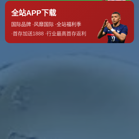
与者” 这也正是城市公共体育空间应有的包容姿态
“每一个人”的具体样子
“享受属于每一个人的足球”如果只是写在海报上的一句口号 它的
力量是有限的 但当你站在2019亚足联草根足球日北京站的场地
边缘 就能看到“每一个人”这四个字如何一点点变得真实具体 一位
从不踢球的母亲在工作人员的鼓励下第一次给女儿做墙面配合练
习 她其实并不懂技术要领 却努力地调整脚步 想把球好好传回去
这种略显笨拙却真诚的参与 恰恰是草根足球最打动人的画面 一