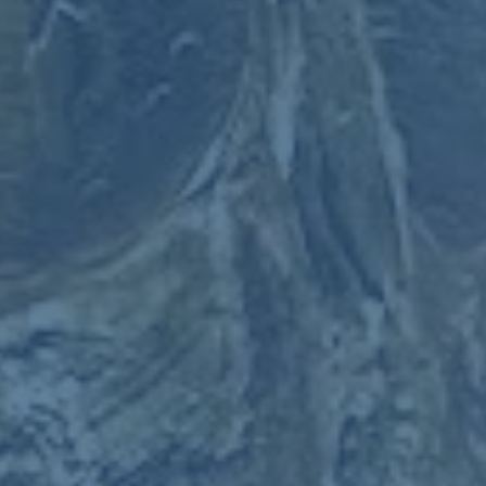
足球与城市公共生活的重连
在北京这样的超大城市里 人们对生活节奏“越来越快”的感受尤为
明显 交通通勤 工作压力和碎片化时间侵占了很多人参与线下活
动的空间 使得人与人之间的连接更多停留在社交软件和工作群里
草根足球活动在这种背景下拥有了特别的意义 它提供了一个无需
复杂社交规则 也不需要刻意“设计话题”的线下场景 只要一颗球
就可以自然地把陌生人组织在一起 足球在这里成了一种最简单的
公共语言 在2019亚足联草根足球日北京站的现场 有不少社区球
队和公司球队报名参与 他们以小组赛或趣味互动的形式登场 彼
此之间可能从未见过面 却在几分钟的配合后学会互相信任 这种
通过共同运动建立起来的连接 感性却牢固 为城市公共生活注入
了久违的温度