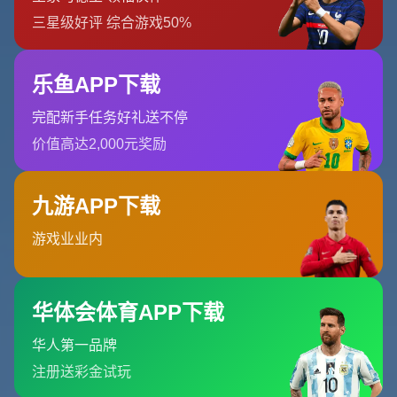
草根足球日的真正含义
很多人听到“草根足球” 会下意识把它理解为水平一般 组织松散的
业余比赛 但2019亚足联草根足球日北京站活动传递出的信息更
加清晰 那就是 让足球回到生活 让参与重于结果 活动现场并没有
刻意营造刀光剑影式的对抗氛围 很多项目甚至没有传统意义上的
比分统计 取而代之的是趣味闯关 基础训练体验与亲子互动 在这
里 “赢球”不再是唯一的目标 “敢上场 敢触球 敢尝试”才是被反复
强调的价值 这种理念的背后 是对“享受属于每一个人的足球”最直
白也最有力量的诠释
北京站活动的独特气质
与一些只做“形式感”的大型体育活动不同 这次北京站并没有把重
心放在华丽的舞台和复杂的流程上 相反 整体设计更接近一个开
放的城市足球嘉年华 场地被划分为不同功能区 有供儿童参与的
基础控球训练区 有面向青少年的小场对抗区 也有让零基础成人
上手的技术体验区 不同年龄 不同性别 不同职业的人可以根据自
己的兴趣自由选择 这种开放式结构让参与门槛被极大降低 “只要
你来 就能找到一个适合你的位置” 活动的组织团队在访谈中提到
他们刻意弱化“观众”这个角色 每一个到场的人都被视为潜在的“参