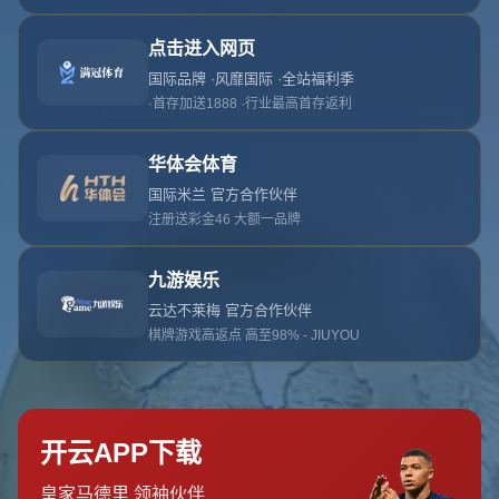
2025年世俱杯抽签出炉！梅西球队抽中上上签
（2025世俱杯抽签揭晓！梅西所在队喜获绝佳签运）
作者：2025世俱杯
发布时间：2026-08-08T05:49:55+08:00
点
击：
2025年世俱杯抽签出炉：梅西球队抽中上上签
引言：世俱杯抽签结果引发热议
足球迷们翘首以盼的2025年世俱杯抽签结果终于揭晓！作为全球
俱乐部最高荣誉的赛事之一，本届世俱杯的抽签结果无疑点燃了
球迷的热情。尤其是
梅西
所在的球队抽中了堪称“上上签”的分
组，让人们对他们冲击冠军的前景充满期待。究竟这次抽签意味
着什么？梅西的球队又将面对怎样的挑战？让我们一探究竟！
抽签结果揭晓：梅西球队分组优势明显
在2025年世俱杯的抽签仪式上，梅西效力的球队被分到了一个相