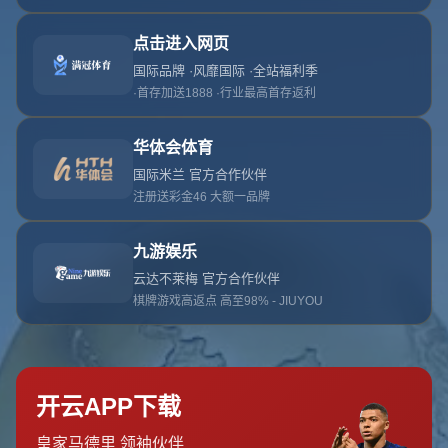
2025 年国际足联俱乐部世界杯｜ 华盛顿特区（2025
年国际足联俱乐部世界杯将在华盛顿特区上演）
作者：2025世俱杯
发布时间：2026-08-08T05:49:55+08:00
点
击：
2025年国际足联俱乐部世界杯 - 华盛顿特区
一场全球足球盛宴即将登陆华盛顿特区
想象一下，来自世界各地的顶级足球俱乐部齐聚一堂，在美国首
都华盛顿特区的赛场上展开激烈角逐，争夺足球界的至高荣誉！
2025年国际足联俱乐部世界杯将首次以全新扩军形式亮相，而华
盛顿特区作为重要举办地之一，注定会成为全球球迷关注的焦
点。这不仅是一场体育盛事，更是文化交流与城市魅力的完美展
示。让我们一起走进这场足球狂欢，探索
2025年国际足联俱乐部
世界杯
在华盛顿特区将带来的独特体验！