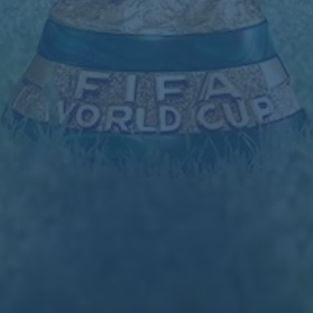
足球与文化的交融之都
华盛顿特区不仅仅是政治中心，它还是一个充满多元文化的城
市。这里汇聚了来自世界各地的人群，而足球作为一项全球性运
动，恰好能将不同背景的球迷联系在一起。在
2025年俱乐部世界
杯
期间，球迷们不仅能欣赏到高水平的比赛，还能参与到各种文
化活动中，感受这座城市的独特魅力。无论是参观史密森博物
馆，还是在比赛间隙探索乔治敦的历史街区，华盛顿特区都将为
每一位到访者留下难忘的记忆。
联系我们
18050354952
全国统一业务咨询：025-9667559