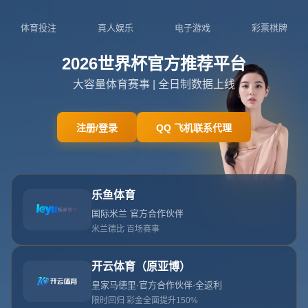
NEWS
新闻中心
新闻中心
公司新闻
行业新闻