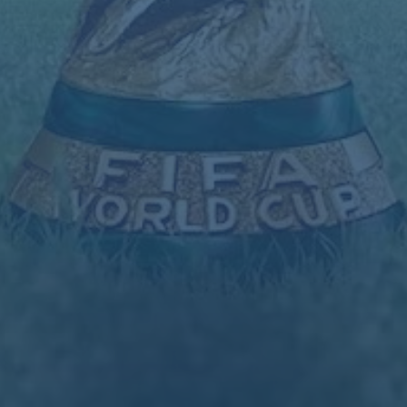
力。同时，赛事的商业价值也不容小觑，赞助商、广告商以及旅
游业都从中受益匪浅。
未来展望：更多可能性
随着国际足联对
世界冠军俱乐部联赛
的持续改革，未来的赛事可
能会更加精彩。扩军后的赛事将为更多中小联赛的冠军提供机
会，同时也可能引入更多创新赛制，比如小组赛与淘汰赛的结
合。这不仅会提升比赛的观赏性，也将让更多球员和球迷参与到
这场全球足球盛宴中来。
无论是对于球员、俱乐部，还是广大球迷而言，
世界冠军俱乐部
联赛
都是一场不容错过的足球狂欢。它不仅是竞技的舞台，更是
文化的桥梁，连接着世界各地的足球热爱者。
联系我们
18050354952
全国统一业务咨询：025-9667559