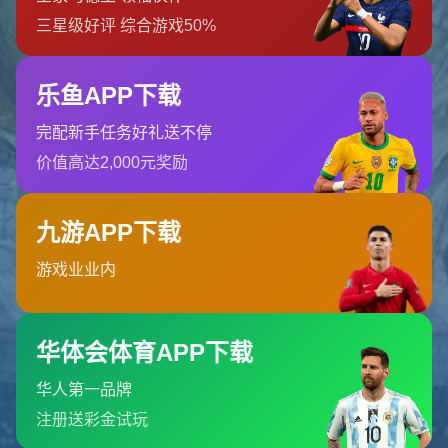
中国企业登上国际足联世俱杯舞台的意义
国际足联世俱杯作为全球顶级俱乐部赛事，汇聚了来自各大洲的
足球豪门，是足球领域的“王者之战”。能够成为其全球官方合作
伙伴，不仅需要雄厚的经济实力，更需要品牌与赛事价值观的高
度契合。此次中国企业成功签约，意味着中国品牌在国际体育营
销领域的突破。从过去单纯的赞助商角色，到如今成为赛事核心
合作伙伴，
中国企业的国际化步伐
愈发稳健。
以某知名科技企业为例，假设其成为2025世俱杯的合作伙伴，其
品牌形象将通过赛事直播、场边广告等形式触达全球数亿观众。
这种曝光效果远超传统广告，堪称品牌全球化的“加速器”。
合作背后的战略考量与双赢前景
为何国际足联会选择中国企业作为首个全球官方合作伙伴？一方
面，中国市场拥有庞大的足球粉丝基础，赛事的关注度极高；另
一方面，中国企业近年来在技术创新、全球化布局等方面表现突
出，能够为赛事提供强大的支持。
从赛事角度看，世俱杯需要借助中国企业的资源和影响力，进一
步扩大在亚洲市场的话语权。而对中国企业而言，与国际足联的
合作不仅是品牌提升的契机，更是进入国际市场的重要跳板。
这