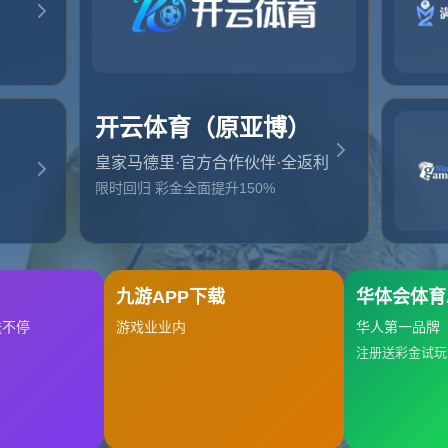
29日官方确认
作者：2025世俱杯
发布时间：2026-08-06T
025国际足联FIFA世俱杯举办地已经确定 FIFA于9月29日公布
引言：全球足球盛事的焦点再次点燃
球，作为全球最受欢迎的运动之一，总是能轻易点燃球迷的热情。而当国际
光都会聚焦于此。就在近日，FIFA于9月29日正式揭晓了
2025世俱杯
的举
是一场俱乐部间的巅峰对决，更是一个城市、一个国家展现自身魅力的绝佳
道主？让我们一探究竟！
2025世俱杯举办地揭晓：备受瞩目的
FIFA官方消息，2025年
国际足联世俱杯
的举办地已经敲定。这一决定是在
选定的地点展现了FIFA对赛事组织能力、基础设施以及文化影响力的综
读者关注官方公告），但可以肯定的是，这一选择将为全球球迷带来一场
俱杯作为俱乐部足球的最高荣誉赛事之一，每年都吸引着来自各大洲的顶级