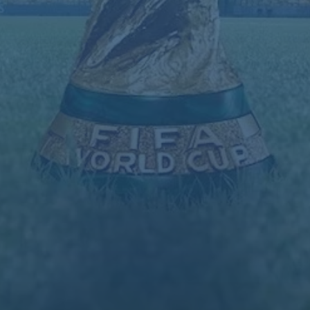
于球迷而言，
2025世俱杯
不仅仅是举办地的揭晓，更是一场即将到来的
汇聚一堂，争夺至高荣誉。无论是传统豪门的对决，还是新兴力量的崛起
外，举办地的独特风貌也将成为赛事的一部分。想象一下，在一个充满历
球的激情，还能体验当地的文化与美食。这种双重享受，正是世俱杯的魅
总结性展望：一场全球狂欢即将开启
着FIFA于9月29日公布
2025国际足联世俱杯
举办地的消息，全球足球迷的
备战情况，都将成为未来一段时间的热议话题。这场赛事不仅是一次竞技
属于足球的狂欢！
25-9667559