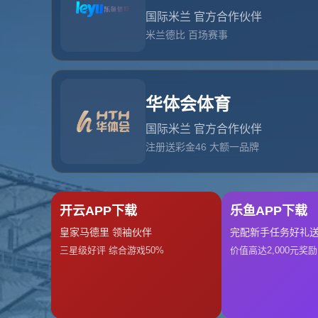
公司新闻
行业新闻
2
足
目
仅
东
据
终
引
世