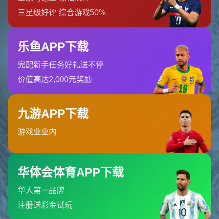
本届赛事共有32支球队参与，分为多个档次，确保比赛的公平性
与竞争性。分档主要依据各俱乐部近几年的国际赛事成绩、联赛
排名以及所在大洲的整体实力。例如，来自欧洲的顶级豪门如皇
家马德里、曼城等自然位列
一档
，而南美洲的传统强队如弗拉门
戈、河床也占据重要位置。
值得一提的是，本次分档还考虑了新晋球队的表现。例如，亚洲
的一些新兴俱乐部凭借近年来的出色发挥，成功跻身较高档次。
这不仅体现了赛事的包容性，也为比赛增添了更多不确定因素。
究竟哪些球队能够从分档中脱颖而出，成为黑马？
这无疑是球迷
们热议的焦点。
分档背后的逻辑：公平与悬念并
存
世俱杯的分档规则并非随意制定，而是基于一套复杂的评分体
系。国际足联综合了俱乐部在洲际赛事中的表现、历史战绩以及
联赛竞争力等多重因素，确保分档结果尽可能公平。这样的机制
既避免了强队过早相遇，也为小组赛阶段埋下了悬念。