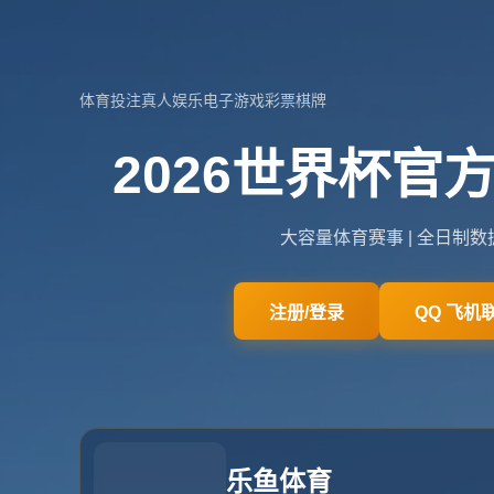
网站首页
关于我们
产品服务
新
新闻中心