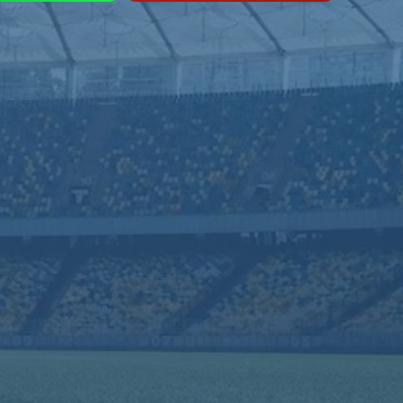
极高。马宁能够从众多候选人中脱颖而出，不仅体现了他在
足球裁判在国际赛场上的曝光度逐渐提升，马宁的入选无
在国际赛事中往往扮演边缘角色，但随着马宁等人的崛
念正在激励更多人投身裁判事业。
容。在2022年亚冠联赛的一场关键比赛中，面对双方球员
升级。他的冷静和专业赢得了球员和教练的尊重，也为他
的适应能力，正是FIFA在选拔裁判时极为看重的一点。他
时俱进的学习能力。
是对中国足球裁判培养体系的一次肯定。近年来，中国足协