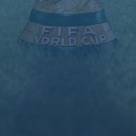
相关院校加大了对裁判员的培训力度，通过与国际足联的合作，引入先进
机会。南京体育学院作为这一体系的重要组成部分，也在其中发挥了不可
来，如何让更多像马宁一样的优秀裁判员走上国际舞台，是摆在我们面前
，同时为裁判员提供更多参与高水平赛事的机会。只有这样，中国足球裁
。
25-9667559
24
2025世俱杯赛程-2025世俱杯决赛-2025世界俱乐部杯入口
All Rights 