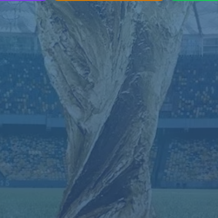
入选FIFA俱乐部世界杯的背后意义
IFA俱乐部世界杯
作为全球最高水平的俱乐部赛事之一，对裁判员的要求
业领域的硬核实力，也反映了国际足联对中国裁判的认可。近年来，中国
是这一趋势的集中体现。
重要的是，这对国内年轻裁判员来说是一个巨大的激励。过去，中国裁判
，年轻一代看到了希望。
“只要努力，就有机会站上世界舞台”
——这一信
案例分析：马宁执法风格的独特性
马宁过往执法的一些重要比赛为例，他的判罚风格可以用
果断
和
公正
来形
激烈对抗，马宁多次通过精准的判罚平息了场上的紧张气氛，避免了冲突
选国际赛事裁判名单积累了口碑。
外，马宁在比赛中善于运用VAR技术，确保判罚的准确性。这种对新技术
成功案例告诉我们，现代足球裁判不仅需要过硬的专业知识，还需具备与
对中国足球裁判事业的启示
宁入选
2025年FIFA俱乐部世界杯
裁判名单，不仅仅是一个人的成就，更