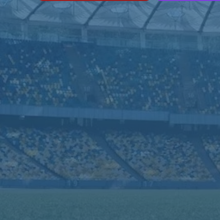
F
专
疑
更
起
以
的
入
此
的
马