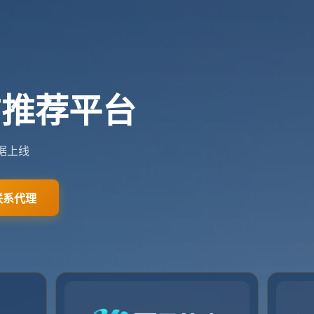
闻中心
联系我们
NEWS
新闻中心
南京体育学院教师马宁入选2025F