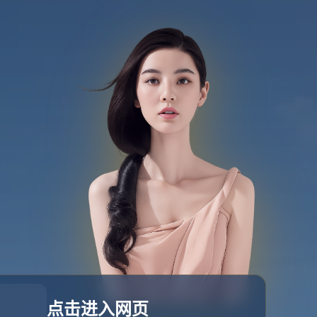
在
线
客
服
IFA俱乐部世界杯裁判名单