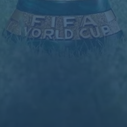
方背景和专业团队，确保了内容的真实性和可靠性。无论是赛前
分析还是赛后报道，平台提供的
FIFA Club World Cup 2025
相
关内容都经过严格审核，
避免了谣言和不实信息的干扰
。此外，
官网还与各大俱乐部和国际足联保持密切联系，确保每一条新闻
都能反映赛事的最新进展。
联系我们
18050354952
全国统一业务咨询：025-9667559