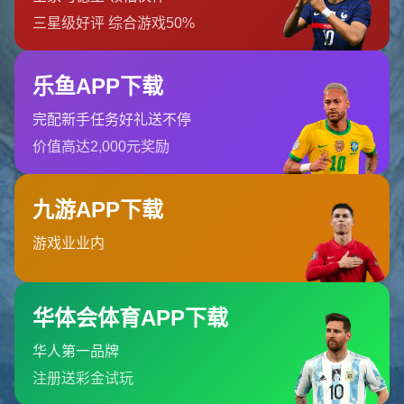
一、2025世俱杯官网平台的核心优势
在信息爆炸的时代，找到一个权威、及时的资讯来源尤为重要。
2025世俱杯官网平台
作为国际足联（FIFA）官方授权的渠道，汇
集了所有与赛事相关的第一手资料。从赛程公布到参赛球队名
单，再到比赛直播和精彩回放，这里应有尽有。不仅如此，平台
还提供多语言服务，确保全球球迷都能轻松获取信息。无论你是
支持欧洲豪门，还是关注南美劲旅，官网都能为你提供最精准的
官方新闻
，让你与赛事零距离。
二、FIFA Club World Cup 2025 的全新亮点
今年的世俱杯注定与众不同。据
官方新闻
透露，2025年的赛事将
首次扩军至32支球队，覆盖全球各大洲的顶级俱乐部。这一变革
不仅提升了比赛的激烈程度，也让更多地区的球迷有机会见证自
己主队的荣耀。例如，来自亚洲的俱乐部将有更多名额参与，
这
无疑为赛事增添了更多文化多样性
。此外，官网平台还特别开设
了互动专区，球迷可以通过投票选出心目中的最佳球员，
深度参
与到赛事中
。
三、如何通过官网获取最新动态