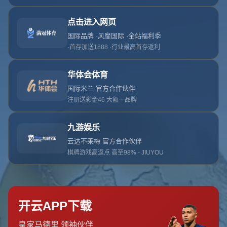
2025世俱杯官网平台｜ FIFA Club World Cup 2025
官方新闻 ...
作者：2025世俱杯
发布时间：2026-08-09T05:49:55+08:00
点
击：
2025世俱杯官网平台 FIFA Club World Cup 2025 官方新闻动
态
引言：迎接全球足球盛宴的最新资讯
足球迷们，准备好了吗？2025年的世俱杯（FIFA Club World
Cup 2025）即将掀起一场全球足球狂潮！作为足球界最高水平的
俱乐部赛事之一，世俱杯不仅是各大洲冠军球队的终极对决，更
是球迷心中的年度盛事。而想要第一时间获取赛事的最新动态、
赛程安排和球队资讯，
2025世俱杯官网平台
无疑是你的最佳选
择。本文将带你深入了解这一平台的独特价值，探索官方新闻背
后的精彩内容，让你不错过任何一个关键时刻！