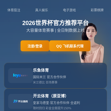
NEWS
新闻中心
新闻中心
公司新闻
行业新闻