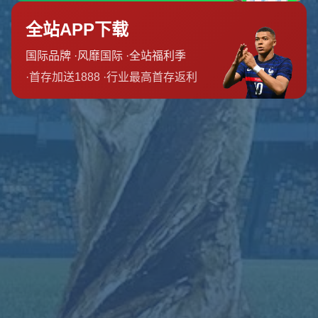
国际足联的战略考量
国际足联推出如此诱人的奖金方案，背后显然有更长远的战略目
标。首先，提升
世俱杯
的全球影响力是核心目的之一。通过增加
奖金吸引力，FIFA希望吸引更多顶级俱乐部参与，进一步扩大赛
事的关注度。其次，这也是对俱乐部足球与国家队赛事平衡的一
次尝试。近年来，俱乐部赛事的商业价值不断攀升，国际足联显
然不愿让世俱杯在这场竞争中落于下风。
此外，
奖金创纪录
的举措还可能推动更多地区联赛的发展。当中
小俱乐部看到通过努力就能获得巨额回报时，他们对赛事的投入
和热情也将随之提升。
对球迷和市场的潜在影响
对于球迷而言，新版世俱杯的奖金方案无疑是一场视觉与情感的
双重盛宴。高额奖金意味着更激烈的比赛对抗，顶级球队之间的
碰撞将更加精彩。同时，这也可能刺激转播权和赞助商市场的进
一步升温。毕竟，赛事价值越高，商业合作伙伴的兴趣就越大。
从市场角度看，
世俱杯奖金
的提升还可能引发球员转会市场的连
锁反应。俱乐部为了争取更好的成绩，可能会加大对球星的投