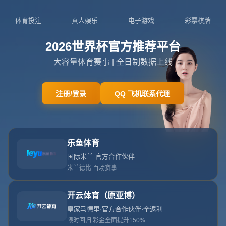
NEWS
新闻中心
新闻中心
公司新闻
行业新闻