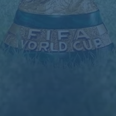
入，从而进一步推高球员身价。这一现象值得球迷和业内人士持
续关注。
案例分析：中小俱乐部的潜在机遇
以2019年世俱杯为例，当时来自卡塔尔的阿尔萨德队虽未夺冠，
但凭借出色的表现赢得了广泛关注。如果当时有如今的奖金方
案，他们可能凭借小组赛的成绩获得一笔可观的资金，用于俱乐
部后续发展。如今，新版世俱杯的奖金机制无疑为更多类似球队
提供了梦想成真的机会。像这样的案例，或许将在未来几年内频
繁上演。
联系我们
18050354952
全国统一业务咨询：025-9667559