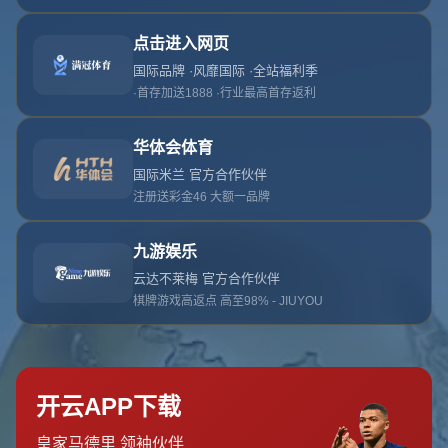
国际足联宣布新版世俱杯创纪录奖金方案（国际足联
推出史上最高奖金的新世俱杯计划）
作者：2025世俱杯
发布时间：2026-08-06T05:49:58+08:00
点
击：
国际足联宣布新版世俱杯创纪录奖金方案
引言：足球盛宴再升级，奖金创新高引发热议
足球作为全球最受欢迎的运动之一，总是能以各种方式点燃球迷
的热情。近日，国际足联（FIFA）公布了新版世俱杯的奖金方
案，创下历史新高，这一消息迅速成为体育界的焦点话题。不仅
参赛球队将获得前所未有的丰厚回报，这项改革还可能深刻影响
俱乐部足球的未来格局。究竟这份奖金方案有何特别之处？让我
们一探究竟。
新版世俱杯奖金方案亮点解析