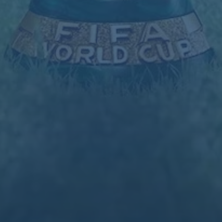
国球迷对足球的热情也将被持续点燃。同时，这也为其他国际赛
事与国内平台的合作提供了范本，未来我们或许能看到更多类似
的强强联合。
对于普通用户来说，这意味着更多的选择和更好的服务。无论你
是通过手机、平板还是电视观看，咪咕都能提供无缝衔接的体
验，让每一位球迷都能找到属于自己的足球狂欢。
联系我们
18050354952
全国统一业务咨询：025-9667559