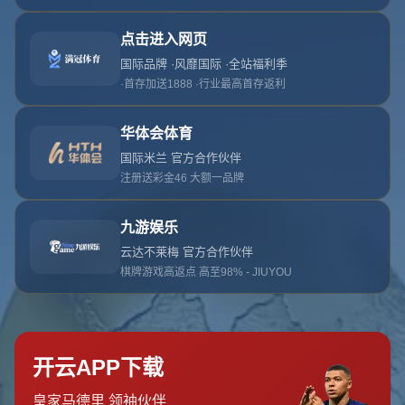
官宣！中国移动咪咕与国际足联世俱杯开启独家合作
（重磅！中国移动咪咕独家携手国际足联世俱杯开启
合作新篇章）
作者：2025世俱杯
发布时间：2026-08-06T05:49:59+08:00
点
击：
官宣：中国移动咪咕与国际足联世俱杯开启独家合作
引言：足球盛宴即将开启，咪咕带你直击世俱杯精彩
足球迷们有福了！一场全球顶级的足球盛事即将通过中国移动咪
咕的独家合作，与广大球迷见面。近日，中国移动咪咕正式宣布
与国际足联世俱杯达成独家合作，这不仅意味着中国球迷能够更
便捷地观看这一顶级赛事，也标志着咪咕在体育内容领域的又一
次重大突破。无论你是资深球迷还是偶尔观赛的观众，这篇文章