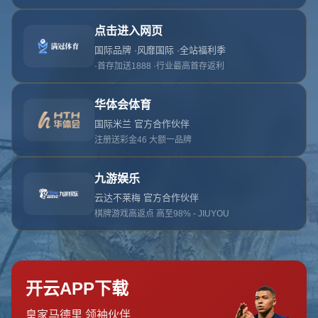
公司动态｜ 2025年世俱杯赛程
作者：2025世俱杯
发布时间：2026-08-06T05:49:59+08:00
点
击：
好的，这是一篇符合您要求的SEO文章： 公司动态 2025年世俱杯赛程前瞻
全球足球迷的目光正聚焦于即将来临的一项足坛盛事——2025年国际足联
俱乐部世界杯（FIFA Club World Cup）。这项赛事不仅迎来了全新的扩军
赛制，更预示着俱乐部层面世界最高荣誉争夺的空前激烈。作为持续关注国
际足坛重大赛事动态的我们，今天将为您深入解读这项备受瞩目的赛事及其
初步浮现的赛程框架，探讨其可能带来的深远影响。
一、 全新纪元 2025世俱杯的重大变革 与以往7支球队参赛的模式截然不
同，2025年世俱杯将历史性地扩军至32支球队，这一变革由国际足联
（FIFA）主导，旨在打造一个更具全球代表性和竞争力的俱乐部顶级赛事。
本届赛事已确定将于2025年6月15日至7月13日在美国举行。这不仅仅是参
赛队伍数量的简单增加，更是赛制和影响力的全面升级，堪称俱乐部层面的
“世界杯”。 二、 赛程脉络 初探与深度解读 尽管具体的对阵日程表尚待国际
足联（FIFA）的最终公布，但根据已披露的信息，我们可以对2025世俱杯
的赛程有一个大致的轮廓。 * 比赛时间窗口：如前所述，赛事将在2025年6
月15日至7月13日这个黄金夏季时段进行，横跨近一个月。 * 赛制结构：预
计将采用与国家队世界杯类似的赛制。32支球队将被分成8个小组，每组4
支球队进行单循环小组赛，小组前两名晋级淘汰赛阶段，直至决出最终的冠
军。这意味着每支志在夺冠的球队至少需要经历小组赛和多轮淘汰赛的考