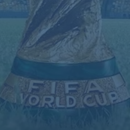
部共同追逐的梦想之地。
赛事背后的商业与文化价值
除了奖金本身，新版世俱杯的举办还承载着更深层次的意义。从
商业角度看，赛事的全球转播和赞助合作将为国际足联带来巨额
收入，同时也为举办国带来旅游和经济效益。从文化角度看，世
俱杯将不同大洲的足球文化汇聚一堂，让球迷有机会欣赏到多元
化的比赛风格。
例如，欧洲豪门的技术流与南美球队的激情风格将在赛场上碰
撞，而非洲和亚洲球队的崛起也将为赛事增添更多看点。这种跨
文化的交流，不仅提升了世俱杯的观赏性，也进一步推动了足球
运动的全球化进程。
结语前的思考：世俱杯能否成为足球新标杆
随着2025年新版世俱杯的临近，10亿美元的奖金无疑让这项赛事
成为全球焦点。然而，奖金之外，赛事的组织、赛程安排以及对
球员健康的保障同样值得关注。国际足联需要在商业利益与足球
本质之间找到平衡，确保世俱杯不仅是一场金钱的游戏，更是一
场属于球迷和球员的盛会。