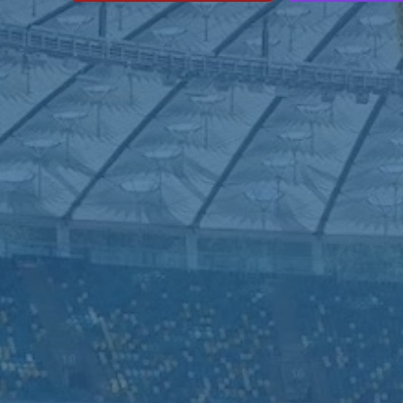
世
国
级