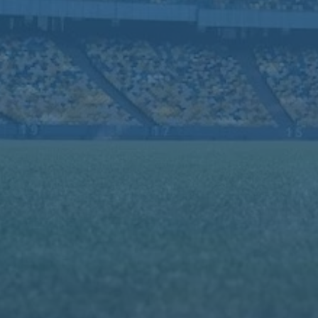
优
此
显
赛
随
杯
这
里
扩
世
及
俱
然
赛
赛
结
对