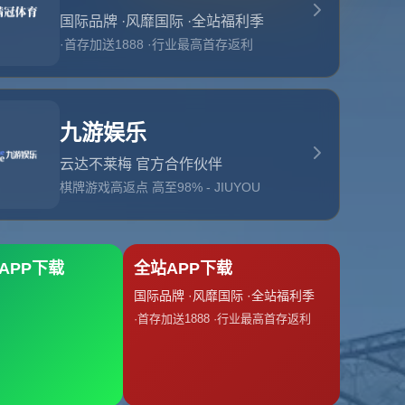
05:49:59+08:00
点击：
布，从2025年起，世俱杯将迎来重大改革，参赛球队数量
世界最具影响力的赛事之一，世俱杯的扩军不仅将提升比
起深入了解这一变革的意义和可能带来的影响。