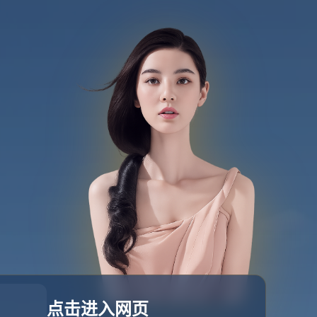
在
线
客
服
俱杯2025年起扩军至32队，国际足联正式公布）