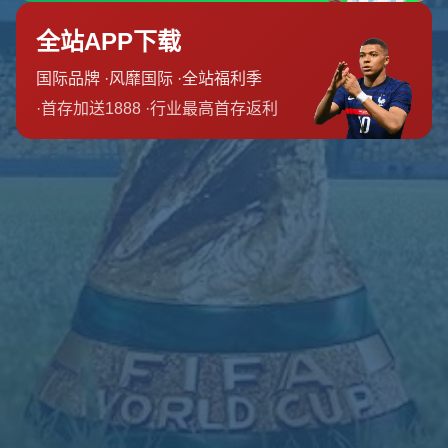
慧，也展现了中国羽毛球队深厚的底蕴和适应能力。
四、决赛展望与期待
随着中国羽毛球队挺进2025年苏迪曼杯决赛，球迷们对最终的冠
军归属充满期待。无论是面对老对手马来西亚队，还是其他潜在
的黑马队伍，中国队都需要保持专注和冷静。尤其是在决赛中，
心理素质和临场发挥将成为决定胜负的关键因素。正如队长在赛
后采访中所说：“我们每一个人都在为团队而战，决赛中我们会全
力以赴，不留遗憾。”这句话无疑点燃了无数粉丝的热情。
五、背后的付出与意义
中国羽毛球队能够在2025年苏迪曼杯中取得如此佳绩，离不开队
员们日复一日的刻苦训练和无私奉献。从清晨的体能训练到深夜
的战术分析，每一滴汗水都为今天的荣耀铺路。而他们的成功，
也激励着更多年轻人投身羽毛球运动，为中国羽毛球事业注入新
的活力。
苏迪曼杯决赛
不仅是一场比赛，更是中国体育精神的一
次集中展现。