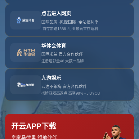
中国羽毛球队挺进2025苏迪曼杯决赛
作者：2025世俱杯
发布时间：2026-08-06T05:49:58+08:00
点
击：
中国羽毛球队挺进2025苏迪曼杯决赛
在全球羽毛球爱好者的翘首以盼中，中国羽毛球队再次展现了无
可匹敌的实力，成功挺进2025年苏迪曼杯决赛。这不仅是一场体
育赛事的胜利，更是团队协作与顽强拼搏的象征。本文将围绕
中
国羽毛球队
的精彩表现，探讨他们如何在2025年苏迪曼杯中一路
过关斩将，最终站上决赛舞台，为广大球迷带来一场视觉盛宴。
一、苏迪曼杯赛场上的中国力量
苏迪曼杯作为羽毛球界最具影响力的混合团体赛事，每两年举办
一次，是各国羽毛球队实力的终极检验。中国羽毛球队自1989年
首届赛事以来，多次摘得桂冠，成为赛场上的绝对霸主。2025年
的苏迪曼杯，中国队在小组赛阶段便展现出强大的统治力，无论
是男单、女单还是混双项目，都以压倒性优势击败对手。尤其是