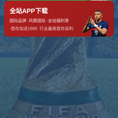
跳水世界杯总决赛的舞台上，朱子锋和陈芋汐的成功离不开团队
的支持。无论是教练的战术布置，还是队友的鼓励，都为他们提
供了坚实的后盾。以陈芋汐为例，她在赛前曾因训练强度过大而
受伤，但团队为她量身定制了恢复计划，最终让她以最佳状态站
上赛场。这种团队精神，正是中国跳水队屡创佳绩的关键。
此外，朱子锋和陈芋汐的日常训练也堪称“魔鬼式”。每天数小时
的高强度练习，只为在比赛中呈现最完美的0.1秒。他们的付出，
让“跳水世界杯总决赛”这个关键词背后，充满了汗水与坚持的意
义。
技术革新与未来展望
本次跳水世界杯总决赛中，朱子锋和陈芋汐的表现也让我们看到
了跳水运动的技术革新。朱子锋在比赛中尝试了更高难度的动作
组合，而陈芋汐则在入水控制上展现了新的突破。这些技术的进
步，不仅提升了比赛的观赏性，也为未来的国际赛事奠定了基
础。
展望未来，随着更多年轻选手的加入，中国跳水队有望在跳水世
界杯等国际舞台上继续保持领先地位。而朱子锋和陈芋汐的成
功，也将激励更多人投身这项运动，为中国跳水书写新的篇章。