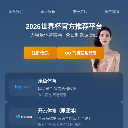
NEWS
新闻中心
新闻中心
公司新闻
行业新闻