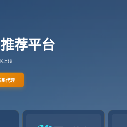
联系我们
NEWS
新闻中心
2025国际足联俱乐部世界杯奖金创纪录：每支球队至少获