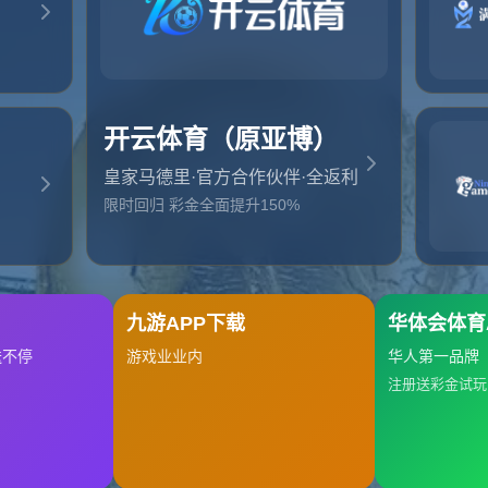
史新高！
作者：2025世俱杯
发布时间：2026-08-08T
025国际足联俱乐部世界杯奖金创纪录：每支球队至少获
言：足球盛宴与巨额奖金的完美结合
球，作为全球最受欢迎的运动之一，总是能点燃无数球迷的激情。而当国际
，这一赛事无疑成为了俱乐部和球迷关注的焦点。据悉，
每支参赛球队至
，更是对足球事业发展的巨大推动。今天，我们将深入探讨这一创纪录奖
影响。
金创纪录：每支球队的“保底”福利
据国际足联的最新消息，2025年俱乐部世界杯的奖金池将达到前所未有
冠军队伍的奖励更是可能突破历史记录。这一数字不仅超过了以往任何一
吸引力的舞台之一。这样的奖金设置，旨在鼓励更多顶级俱乐部参与，同
于许多中小型俱乐部来说，这笔保底奖金可能意味着一次财务上的重大突
员加入
，从而提升整体实力。而对于豪门俱乐部，这笔资金则是对他们长