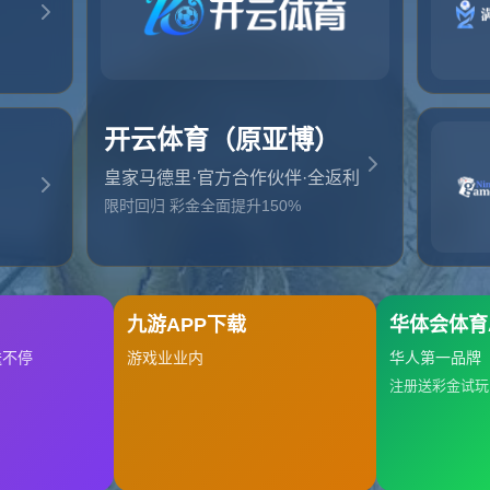
月）
作者：2025世俱杯
发布时间：2026-08-06T
025世俱杯抽签结果出炉：曼城战尤文 皇马遇新月
言：世俱杯抽签引爆期待 豪门对决一触即发
着2025年世俱杯抽签结果的正式公布，全球足球迷的热情被瞬间点燃！
斯
以及
皇马迎战新月
的对决无疑成为最大看点。这不仅是一场实力的较量
宴中脱颖而出？让我们一起来解析抽签结果背后的故事与期待！
签亮点：曼城与尤文的欧洲豪门对决
为英超霸主，曼城近年来在瓜迪奥拉的带领下展现了无与伦比的统治力，
大的阵容。两队在
2025世俱杯
的交锋被认为是本届赛事的“重头戏”之一
防守和犀利的反击闻名。
这场对决不仅考验双方的战术布置，更是对球员
得一提的是，曼城曾在欧冠赛场上多次与尤文交手，双方互有胜负。例如，2
，展现了强大的韧性。这一次在世俱杯的舞台上，谁能笑到最后，值得每