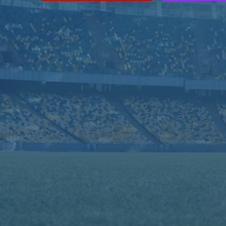
皇
另
系
洲
从
手
世
本
只
的
对
队
对
除
“
那
例
决