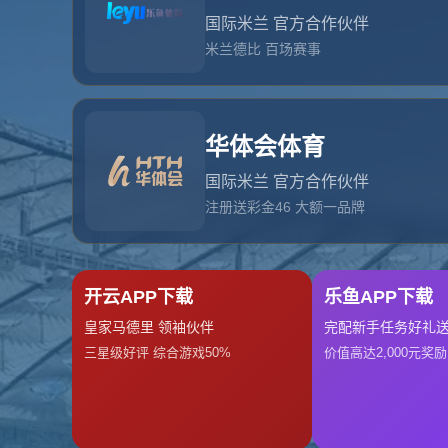
公司新闻
行业新闻
2
引
随
图
盛
抽
作
强
的
值
文