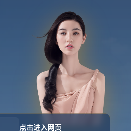
在
线
客
服
025世俱杯抽签揭晓：曼城对阵尤文，皇马迎战新