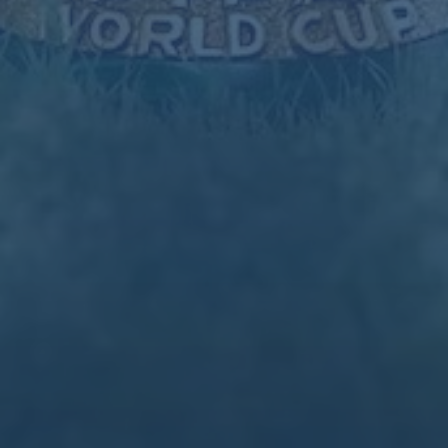
米利唐的恢复不仅是个人的胜利，也是皇马整体实力的提升。在
接下来的比赛中，他的回归将为球队带来更多的战术选择，同时
也让皇马在多线作战中更有底气。无论是世俱杯还是西甲、欧冠
赛场，米利唐都将是皇马不可或缺的一员。让我们拭目以待，这
位巴西中卫如何用实际表现证明自己的价值！
联系我们
18050354952
全国统一业务咨询：025-9667559