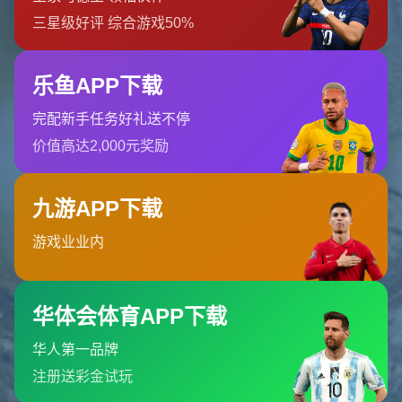
来，让我们一起深入了解米利唐的恢复情况以及他的回归对皇马
意味着什么。
米利唐伤病回顾：从低谷到希望
米利唐作为皇马防线的中坚力量，过去几个赛季的表现有目共
睹。然而，在2023-2024赛季初，他不幸遭遇了严重的膝盖韧带
伤病，这让皇马的后防线一度陷入困境。长时间的缺阵不仅让球
队在关键比赛中吃了不少苦头，也让球迷对他的恢复情况充满担
忧。不过，根据《阿斯报》的最新消息，米利唐的康复过程非常
理想，
目前已经进入最后的冲刺阶段
。
在恢复期间，米利唐展现了极强的职业态度，严格遵循医疗团队
的康复计划，积极进行体能和力量训练。这种坚持和努力，正是
他能够提前回归的重要原因。据悉，他的医疗团队对他的恢复进
度非常满意，甚至表示他有望在
世俱杯
之前重返赛场。
世俱杯前的回归：皇马防线的及
时雨
对于皇马而言，米利唐的回归无疑是雪中送炭。世俱杯作为一项