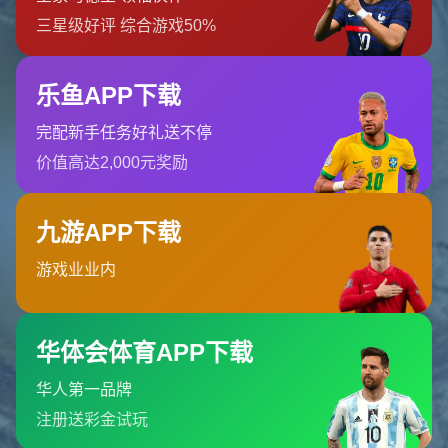
讨中国男篮在2025男篮亚洲杯上的潜在优势与需要注意的关键
点，带你提前感受这场亚洲篮球盛宴的激烈氛围。
分组形势解析：机遇与挑战并存
2025年男篮亚洲杯的分组结果显示，中国男篮被分在了一个实力
均衡的小组。
约旦队
作为亚洲篮坛的劲旅，近年来表现稳定，尤
其是在防守端和团队配合上极具威胁。而
沙特队
虽然整体实力稍
逊，但他们的拼搏精神和快速反击能力不容小觑。相比之下，
印
度队
在亚洲范围内的竞争力相对较弱，但其年轻球员的冲击力和
不服输的态度也可能带来意外的变数。
对于中国男篮来说，这个分组既是机遇也是挑战。一方面，小组
赛对手中没有传统强队如伊朗或韩国，中国队有较大机会以小组
头名出线；另一方面，约旦队的经验和沙特队的拼劲可能会在关
键时刻给中国队制造麻烦。因此，如何在小组赛中稳扎稳打，确
保出线的同时为淘汰赛积累信心，将是中国男篮教练组需要重点
考虑的问题。
中国男篮的优势：实力与经验兼