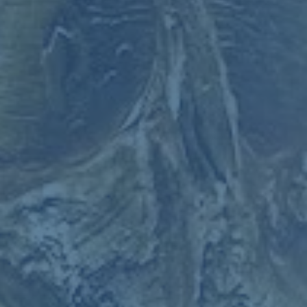
体现球队不再把发展联盟当作发配地而是当作上升通道甚至是战
术实验室许多战术会先在G联赛试运行再移植到NBA从而减少错
误成本
如果说湖人代表情怀与效率平衡开拓者代表精准补强那火箭则是
把G联赛当成彻底的“军工基地”他们才是这个故事里的最大赢家并
不在于单个签约的曝光度而在于体系的完备程度火箭围绕G联赛
构建了一整套选才培养反馈再优化的闭环首先他们通过大量数据
模型锁定具备特定球风标签的球员例如防守端横移速度出众能防
多个位置但进攻端尚未完全开发的侧翼或者具备高三分出手量与
无球跑位意识的替补射手这些人往往在选秀大会中被忽视但在发
展联盟却有充足的球权和时间证明自己
其次火箭对G联赛附属球队的使用非常激进他们不会简单要求夺
冠而是把战术重点放在开发潜能上例如刻意让某位年轻内线提高
低位策应占比让他在高位发起手递手配合增加持球判断次数哪怕
短期内效率下降也无妨因为目标是打造一名能胜任现代篮球中枢
角色的高位组织型内线这种“以发展优先而非战绩优先”的理念使
得G联赛真正成为火箭的试验场和造血源
在具体案例上火箭对于某些在NBA边缘徘徊的球员会给出明确升