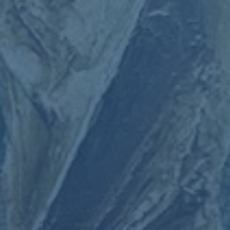
湖人签科比开拓者捡到宝火箭广撒网的背后还隐藏着一个更深层
的价值那就是文化建设与心态塑造来自G联赛的球员普遍更加珍
惜机会他们经历过被忽视被裁员被下放因而在进入NBA轮换后往
往愿意承担脏活累活愿意在有限球权里发挥最大效益这种务实态
度刚好契合现今联盟对角色球员的高要求对于志在争冠或重建的
球队来说拥有几个“从G联赛杀出来”的拼命三郎往往能改变更衣室
的竞争氛围也能给天赋满满却习惯舒适区的年轻核心敲响警钟
从战术角度审视G联赛输出的球员也呈现出新的特征一类是高机
动性防守专家他们可能进攻端一般但可以通过换防能力和协防覆