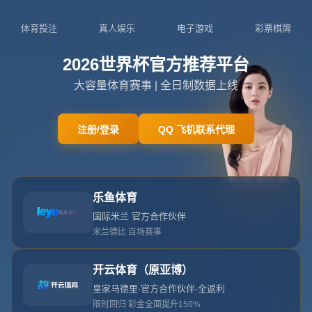
NEWS
新闻中心
新闻中心
公司新闻
行业新闻