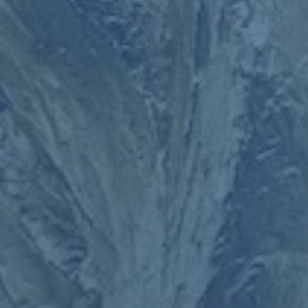
级路线譬如一名在其它球队只是站角落投空位三分的射手到了火
箭G联赛体系中会被要求增加掩护后外拆持球后撤步和突分选择
并通过录像分析不断矫正细节当他在发展联盟打出更立体的进攻
面板时火箭才会考虑将其召回进入轮换这意味着火箭不是简单把
G联赛当仓库而是把它当作技能树升级的场景最终当这些“实验品”
里走出一两名能在NBA长时间站住脚的轮换球员球队的整体薪资
结构就能得到巨大优化这也是他们之所以被视为最大赢家的根本
原因
从联盟层面看G联赛人才辈出的趋势并非偶然而是多重因素叠加
的必然结果首先国际球员汹涌进入NBA选秀池让选秀签的不确定
性加剧球队需要更多备选路径于是G联赛成为二次筛选平台许多
落选秀先在此磨砺技术和身体一旦数据稳定上升就能获得标准合
同其次球员训练理念也在变化越来越多年轻人意识到相比急于挤
进NBA坐板凳在G联赛接受高强度出场时间和大量球权其实更利
于成长他们可以在真实对抗中修正自己的投篮选择防守习惯和无
球意识这种自我认知的成熟反过来又提高了G联赛的竞争质量