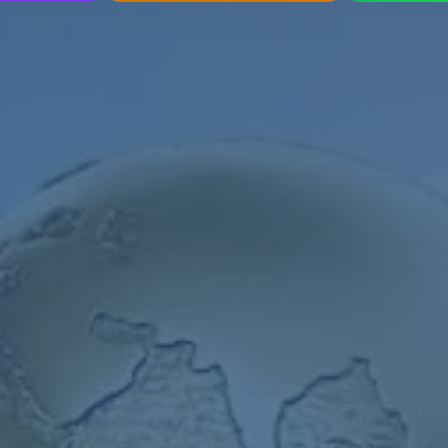
届中华杯全国中老年足球赛之所以备受关注 不只是因为赛事规模 更因
乐岛 既是为了争夺荣誉 更是为了向世界证明 足球路上可以不设“退休”选
种久违的专注与尊严 ——他们用行动告诉年轻人 竞技体育不属于某个年
州欢乐岛不仅是赛场更是情感的聚合地
建漳州欢乐岛以其独特的滨海风光和完善的体育设施 成为举办中华杯全
老将”擦去汗水 也吹散了生活的种种压力。在这里 足球不只是对抗 更是一
踏入漳州欢乐岛的球场 他们就只剩下一个身份 球员。这种身份的回归 让