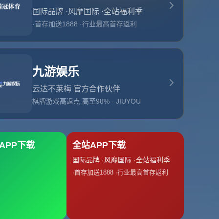
05:49:58+08:00
点击：
的身影，用汗水给出了完全不同的答案。第31届中华杯全国
是一次集体宣誓——年龄可以变老 身体可以变慢 但对足球
白的球员，用铿锵脚步重新定义了“中老年”三个字的含