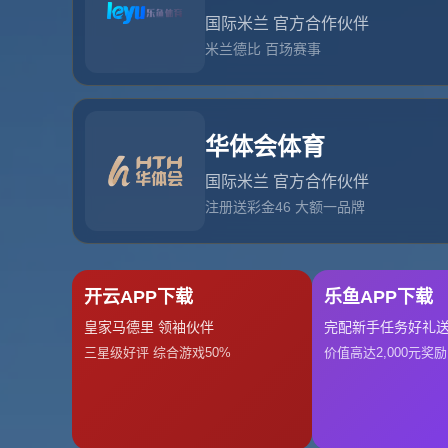
公司新闻
足
行业新闻
当
中
的
义
一