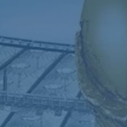
实
中
在
管
通
纪
案
来
因
建
年
他
线
足
随
的