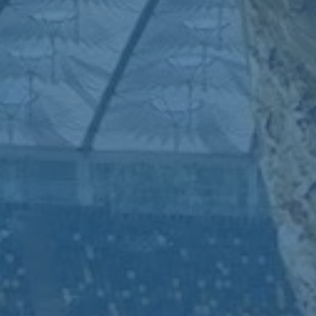
中
老
“
中
地
部
障