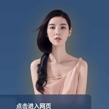
在
线
客
服
足球赛在福建漳州欢乐岛圆满收官