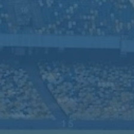
案
来
厂
的
道
授