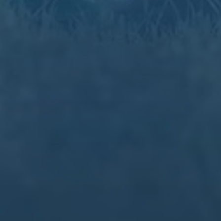
一项全国性中老年足球赛事连续举办到第31届 它已经绝不仅是简单的竞
借助这一赛事 向外界展示了自己“宜居宜游宜运动”的城市形象 球员和家属
此交织。一届中华杯全国中老年足球赛 带来的不仅是短暂的竞技高潮 
市来说 漳州的经验具有现实借鉴意义 ——以中老年群体为支点 用足球把
设终点线的足球人生
足球路上不退休” 并不是一句简单口号 而是一种对人生下半场的主动书写
病痛重回绿茵 有人带着青春记忆再度披挂上阵 有人在球场与家人完成一
的耐心指导。他们共同呈现出一种清晰而坚定的态度 年龄可以增长 但热
福建漳州欢乐岛的上空回荡 本届赛事画上圆满句号 可属于这些中老年球员
 仍在每一次触球和每一次脚步落地的瞬间 闪耀出不愿退休的光。