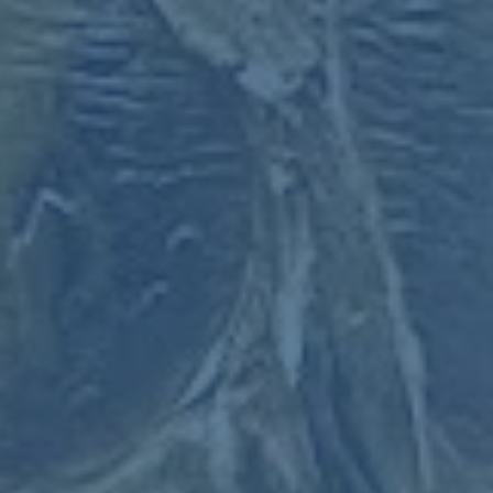
对撞，让比赛很难通过纸面实力提前判定胜负。尤其是在U23年
龄段，球员的状态波动更大，心理承受力也尚在塑形期，一旦开
局节奏被对手带跑，全场比赛就可能完全偏离原定轨道。
例如有一场被外界看作“提前上演的决赛级对决”的八强战，就呈
现出非常典型的风格拉扯。一支技术流球队从开场就希望通过中
场的频繁倒脚掌控节奏，但对手通过前场三人组的协同逼抢，持
续干扰其后腰接球路线。结果上半场技术流一方控球率占优，却
迟迟打不开禁区前沿的空间；反倒是对手几次直塞配合边路高速
插上，制造出了更具威胁的射门机会。这样的博弈表明，在淘汰
赛这种“一战定生死”的环境下，谁能更早做出针对性调整，谁就
更有可能改写走势。
案例分析 一场典型U23逆转战的启示
为了更好理解U23男足亚洲杯八强对阵的含义，不妨从一场典型
的逆转战中抽丝剥茧，看看年轻球队在高压淘汰赛中的心理与技
战术表现。在某场小组出线关键战中，一支最终打进八强的球队
在上半场就连丢两球，防线明显不适应对手的节奏变化，门将与
中卫之间的站位沟通也出现漏洞。中场休息时，主教练并没有简