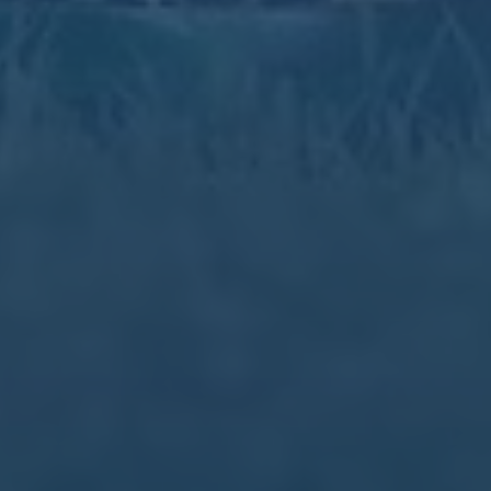
练的结果，而非某一届“天才苗子”偶然聚集。
例如，部分东亚球队在U23层面已经普及“俱乐部一线队提前锻
炼”的模式，许多球员在20岁出头就能获得稳定的职业联赛出场时
间。这使得他们在亚洲杯这种高强度赛事里，面对密集赛程和复
杂局面时仍能保持较高的球商和节奏判断力。相较之下，有些依
赖“短期集训”和“锦标赛冲刺”的队伍，虽然也能凭借身体条件和激
情在小组赛制造惊喜，但一旦进入节奏更紧、对手更强的八强淘
汰赛，就容易在细节对抗和临场应变中处于下风。
未来意义 八强之战决定亚洲足球的下一个周期
U23男足亚洲杯八强对阵出炉并不只是为球迷提供几场高质量的
比赛，更直接关乎亚洲足球未来几年的走势。谁能从八强脱颖而
出，获得通往奥运会的门票，谁就能在更大舞台上争取与欧美强
队正面交锋的宝贵机会。这种高压下的碰撞，不仅能加速年轻球
员的成长，更会倒逼各国从青训、联赛资源配置、国家队梯队建
设等方面，进行系统反思与调整。
从这一点看，每一场U23男足亚洲杯八强战，其实都承载着超越
比分本身的意义。它所检验的，不仅是教练临场指挥能力和球员