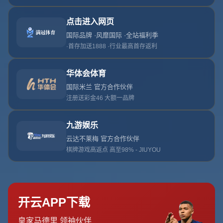
U23男足亚洲杯八强对阵出炉
作者：2025世俱杯
发布时间：2026-08-06T05:49:59+08:00
点
击：
U23男足亚洲杯八强对阵出炉 决战通往巴黎的最后门票
当本届U23男足亚洲杯小组赛全部战罢后，八强对阵正式出炉，
这不仅意味着一轮阶段性任务的完成，更意味着真正决定命运的
淘汰赛大幕已经拉开。对于所有跻身八强的球队来说，这已不再
是简单的青年赛事，而是与奥运会入场券直接挂钩的积分战、荣
誉战和未来战。年轻教练的战术理念试验、青训体系的阶段性验
收、亚洲足球新势力的崛起，都在这张八强对阵的签表里有了清
晰的折射。可以说，谁能从这轮残酷对决中脱颖而出，谁就更有
资格代表亚洲走向世界的聚光灯下。