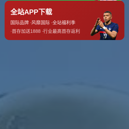
整体格局 八强签表折射亚洲新势力
从这次U23男足亚洲杯八强对阵出炉的情况来看，传统强队依旧
牢牢占据上风，但所谓“新势力”已经不再只是口号。无论是西亚
球队在对抗中的身体优势和节奏压迫，还是东亚球队在整体战术
与控球细腻度上的突破，都让这份八强名单呈现出一种既延续传
统又暗藏变革的混合气质。日韩等技术型球队依旧是夺冠和冲击
奥运资格的热门，但西亚和中亚球队在对抗强度、空中优势以及
心理成熟度方面带来的撕扯，也让八强对阵充满了悬念。
在这样的格局下，八强战更像是一场风格之间的搏杀。以往我们
常常把青年赛事看作是“练兵场”，但这一次，随着U23赛事与奥
运资格绑定程度越来越高，每一场淘汰赛都已经被赋予了接近成
年国家队大赛的权重。八强对阵出炉的那一刻起，所有球队都很
清楚——任何一次后防走神、任何一次战术执行的不彻底，都可
能换来整个周期的失败。
晋级路径 小组赛沉淀出的攻防密码
回顾小组赛，各队通往八强的路径并不相同。有的球队凭借三连