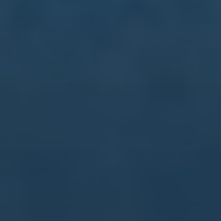
个人发挥，也包括一个足协在多年时间里所坚持的理念是否正
确。当我们谈论“八强对阵出炉”的时候，谈论的也是“哪几套足球
哲学，有资格被带到世界舞台上去接受更残酷的验证”。正是这种
多维度的交织，使得本届赛事的淘汰赛阶段格外耐人寻味——无
论结果如何，亚洲足球都会在这一次次对撞中，逐渐找到通往更
高水平的道路。
联系我们
18050354952
全国统一业务咨询：025-9667559