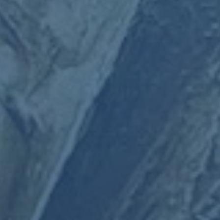
换句话说，当八强对阵出炉，所有球队都已对彼此的常规打法了
然于心，真正决定胜负的，往往是那一两手“非常规武器”——或
是临时调整的边路压迫，或是定位球战术的重新设计，甚至是点
球大战前的心理建设。青春期的球员往往容易在巨大压力下出现
波动，如何把紧张感转化为侵略性，而不是变成失误频发的源
头，也是一支U23队伍是否成熟的分水岭。
心理博弈 八强赛场上的隐形对决