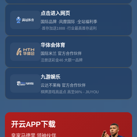
2026世界杯竞猜玩法多样选择最佳
作者：2025世俱杯
发布时间：2026-08-08T05:49:55+08:00
点
击：
2026世界杯竞猜玩法多样选择最佳全攻略
当四年一次的绿茵盛宴重燃战火时，除了观赛本身的激情，2026
世界杯竞猜也将成为无数球迷茶余饭后的热门话题。与以往相
比，本届世界杯不仅赛制更复杂、参赛队伍更多，围绕世界杯衍
生出的竞猜玩法也愈发多样，从传统胜负竞猜到数据类玩法，从
单场投注到长期盘，多层次、多维度的选择让人眼花缭乱。如何
在众多选项中找到兼顾趣味与理性的方案，成为每一位参与者都
绕不开的问题。本文将围绕“玩法多样如何选择最佳”这一核心，
带你梳理主流玩法、分析适合人群，并通过实际案例帮助你构建
更清晰的竞猜策略。