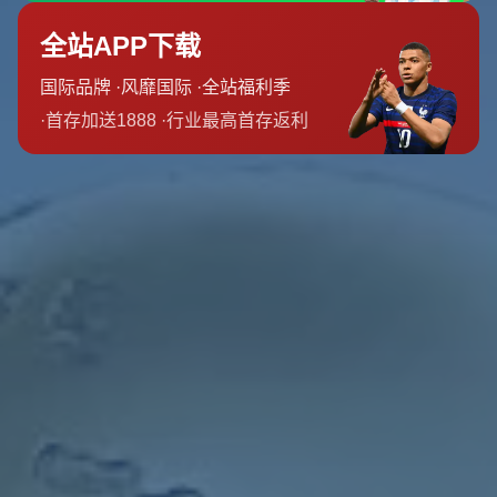
深度理解2026世界杯竞猜的多样化趋势
随着2026世界杯参赛队扩军，比赛场次增加，竞猜市场的“玩法
矩阵”也随之拓展。传统意义上的胜平负竞猜依旧是基础，但围绕
进球、角球、球员表现乃至小组出线形势的多种玩法，已经重塑