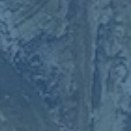
想要真正实现“轻松参与”，前提是选择合适的世界杯投注平台。