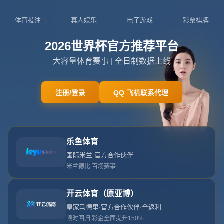
NEWS
新闻中心
新闻中心
公司新闻
行业新闻