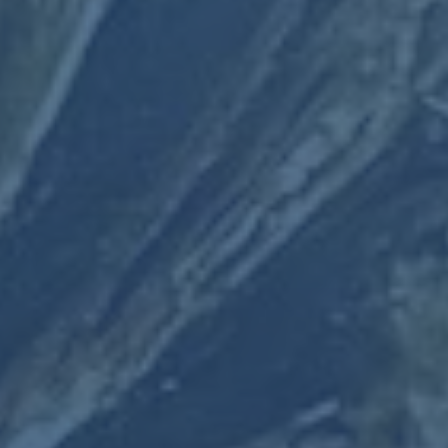
在传统印象里，很多人只知道“猜谁赢”，但在成熟的世界杯投注
平台上，丰富的玩法才是真正吸引人的部分。例如，胜平负和让
球盘是最基础的玩法，适合对比赛结果有明确判断的用户。大小
球玩法则更关注比赛节奏和进攻效率，一些进攻火力旺盛或防守
稳健的球队，会在这类玩法中体现出其独特价值。对于资深玩家
而言，半全场、比分、角球、球员相关投注则是体现策略和研究
深度的舞台，需要更精细的赛前分析。还有不少人偏好组合串