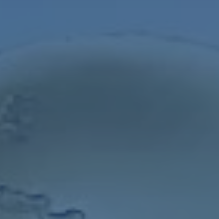
轻松在线参与全球赛事的三大优势