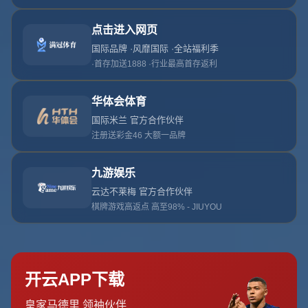
世界杯投注平台：轻松在线参与全球赛事
作者：2025世俱杯
发布时间：2026-08-06T05:49:59+08:00
点
击：
世界杯投注平台轻松在线参与全球赛事的全新方式
每到世界杯周期，足球迷的情绪都会被点燃，但过去很多人只能
通过电视转播“围观热闹”。如今，随着线上体育娱乐的发展，世
界杯投注平台让普通球迷也能以更主动的姿态参与到全球赛事
中，不再只是旁观者。无论你是资深彩民还是刚刚接触足球的新
手，通过合理使用在线平台，都可以在观赛之余增加互动感和参
与感，感受从赛前分析到赛后复盘的全过程，让每一场比赛都变
成一次策略与运气交织的体验。
理解世界杯投注平台的核心意义
从本质上说，世界杯投注平台是一种以世界杯赛事为核心的线上
交互系统，它把传统线下的投注行为转移到互联网和移动端，让
用户可以随时随地完成选择、下单、查询和结算。与线下相比，