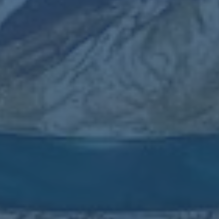
关，通过把多场比赛的选择串联在一起获取更高收益，但这类方
式风险也随之放大，更适合有良好资金规划和风险意识的玩家。
通过这些多元玩法，用户可以根据自己的知识结构和风险偏好选
择合适方式，从而让参与世界杯不仅是情绪上的投入，也是策略
上的博弈。
一个典型用户的世界杯在线参与案例
以一个普通球迷作为案例，可以更直观地看到世界杯投注平台带
来的变化。假设小林原本只是偶尔看球的上班族，对赛事的了解
停留在“大牌球星”和“热门强队”层面。某届世界杯前，他在朋友的
推荐下接触了某个世界杯投注平台，开始尝试小额参与。一开
始，他只会选择热门球队的胜负，结果发现热门并非场场都稳，
几次失误让他意识到“感觉”并不可靠。随后，他开始认真阅读平
台提供的数据分析，关注球队近期状态、战术匹配和赛程密度，
渐渐学会把比分预测与大小球结合使用。随着经验增加，他还尝
试在小组赛阶段通过“冷门球队不败”来分散风险。整个世界杯期
间，小林每场投入都控制在自己可承受范围内，更多把投注当作
一种辅助观赛工具，而不是纯粹的盈利手段。世界杯结束时，他
发现自己的总体收益并不夸张，但对足球理解却提升明显，从被