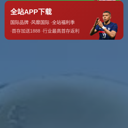
多数世界杯投注平台的核心逻辑可以简单拆解为三层 赔率定价
投注行为 资金与风险控制。平台首先根据球队实力、历史交锋、
伤病情况、战术体系等信息给出初始赔率，然后再依据用户下注
分布和外部信息动态调整。真正决定赔率形态的，往往不是某一
个进攻核心是否上场，而是资金在不同选项上的集中度。平台的
目标并不是“猜对”比赛结果，而是通过赔率设计让不同结果的赔
付尽量平衡，降低暴露在单一赛果上的总风险。
在世界杯这种高关注度赛事中，投注品类会进一步多样化，除了
传统的胜平负和让球盘，还包括总进球数、角球、球员进球、半