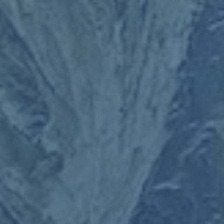
情绪因素则更隐蔽，如媒体报道、社交平台热点、明星效应和民
族情感。世界杯期间，大量非专业玩家涌入，他们的投注往往严
重偏向传统强队或自己支持的国家队，形成明显的热门倾向。平
台为了平衡投注，会故意压低热门选项赔率、抬高冷门一方的赔
率，导致市场价格与真实概率某种程度上脱钩。对于能保持冷静
的理性玩家，这种“情绪折价”本身就是机会来源。
资金因素则直接体现在下注金额和节奏上。大额资金集中出现，
会被风控系统识别为潜在风险源，触发赔率快速调整甚至限额机
制。特别是在世界杯淘汰赛阶段，一场比赛的单场投注量可能远
超平台平时整轮联赛的水平，如果没有足够的资金分散度和对冲
能力，平台极易出现单场爆仓风险。因此你会看到，有时只是某
个冷门选项出现几单连续大额投注，赔率就会立刻出现明显变
化，哪怕新闻面并没有新事件发生。