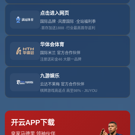
世界杯投注平台解读：赔率波动与风险管理要点
作者：2025世俱杯
发布时间：2026-08-06T05:49:59+08:00
点
击：
世界杯投注平台解读：赔率波动与风险管理要点
每逢世界杯周期，线上线下的各类世界杯投注平台都会瞬间升
温，从专业机构到普通玩家，几乎所有人都在盯着屏幕上不断变
化的数字。表面看，赔率只是一串冷冰冰的系数，但背后却是庞
大的数据模型、资金流向和风险管理系统在高速运转。想要在激
烈的世界杯投注市场中保持冷静，至少要看懂两件事 一是赔率为
什么会波动 二是平台如何进行风险管理。理解这两点，既能帮助
玩家减少冲动下注，也能让从业者更清晰地认知市场结构和运营
逻辑。
一 理解世界杯投注平台的基本框架