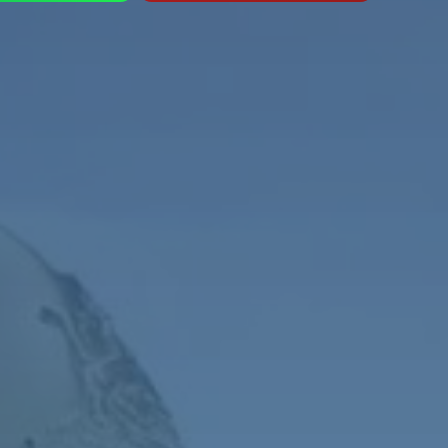
许玩家主动设定每日或每周的存款和损失上限。这既是对过度
的一环。以往在部分灰色平台,玩家只需手机号或邮箱即可快
家将被要求完成更严格的身份验证,包括真实姓名、证件照片
和法律保护角度而言,实名制反而是保障玩家权益的重要基
更紧密的合规对接,部分地区还试点引入专款专用的托管账
监管认可的托管渠道中。一旦出现平台经营异常甚至破产清
同时,大额充值和提现将被更严格监控,这对习惯频繁大额下
了更接近传统金融活动的轨道。虽然流程复杂了一些,但交易
与体育竞猜的玩家而言,这是成本略增但安全系数成倍上升
高风险、高波动性的产品进行了更细致的限制。首先是实