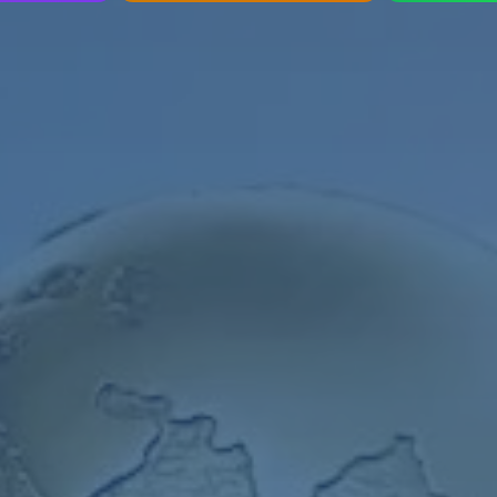
热门赛事期间,平台需要弹出投注频率提醒、损失预警等提示信息,并允
注行为的系统性干预,也是对玩家自我控制能力的辅助机制。
号实名与资金监管 玩家门槛提高但安全性同步升级
对2026世界杯的投注新规中,实名制与资金监管是最直观影响玩家体验
注册,完成充值后即可参与世界杯投注。新规实施后,在多数合规市场,玩
至人脸识别。这会让一些习惯“匿名下注”的玩家感到不适,但从资金安全
。
金监管方面,监管机构要求体育类投注平台与第三方支付和银行系统进行
。简单说,玩家的投注资金不再与平台的运营资金混在一起,而是存放于
,托管资金可以在更大程度上被优先保护,降低玩家“卷款跑路”风险。与此
的玩家来说,意味着可能需要提供额外的资金来源证明或用途说明。
玩家角度看,新的实名与资金规则把世界杯投注从一种“轻量级娱乐”推向
全性、资金透明度以及法律追索能力都有了实质提升。对于真正想长期参
交易。
法结构调整 滚球 冷门盘口与新型投注的约束
界杯历来是滚球盘、特殊玩法和花式组合投注的大舞台。然而新规对这些