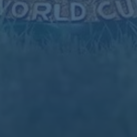
二步是投注策略的结构重组。在高波动玩法被压缩之后,玩家可以适当从“高
冷,增加基于数据和基本面分析的稳健投注。同时善用平台提供的限额和损
投注视为观赛成本的一部分而非盈利手段。
三步是信息来源的甄别。在AI推荐、数据模型和自媒体内容泛滥的环境中,
析,但避免盲目跟单任何“大神”或“模型”,尤其是在没有公开历史记录和
是玩家自己对风险有明确认知后做出的独立决策。
结视角 新规不是阻止投注而是重塑世界杯娱乐方式
绕2026世界杯投注的新规,本质上是一次从“野蛮生长”走向“规则化生态
紧、冲动下注受限;但从更长周期看,个人资金更安全 法律地位更清晰 纠纷
变成在阳光下进行的体育娱乐活动。如何在新规框架下找到属于自己的投
意识与资金管理能力。