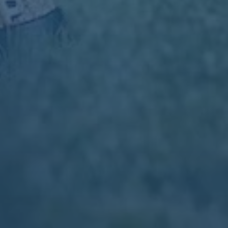
风险单注”转向“中低风险长期组合”。例如,减少单场大额
失控制工具,提前设定一个在世界杯期间可接受的总预算,
玩家需要学会区分“信息”和“营销”。可以参考多个渠道的
风险提示的平台渠道。从新规精神出发,真正成熟的投注行为一
”的转折。对玩家而言,短期会感到不适:注册更复杂、玩法有所
处理更有依据,世界杯投注正在从一场高风险的“暗箱游戏”,
注节奏,决定了玩家是被动适应,还是借此机会升级自己的风