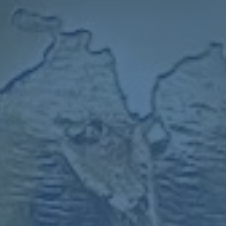
很多外围买球者只看球队名气和阵容身价 忽略了战术风格与对位
关系 但在世界杯这种以淘汰赛为主的赛制下 风格相克往往比整
体实力更关键 例如 习惯高位压迫并敢于压上边后卫的强队 对上
防守反击速度极快的对手 时常容易被打身后反击 而传控型球队
如果面对身体强壮高位逼抢的队伍 在前两三次出球失误后就可能
陷入被动 在比赛结果预测时 不能只看世界排名 更要关注教练战
术选择和人员配置 某支球队首发中后卫转身速度偏慢 面对以直