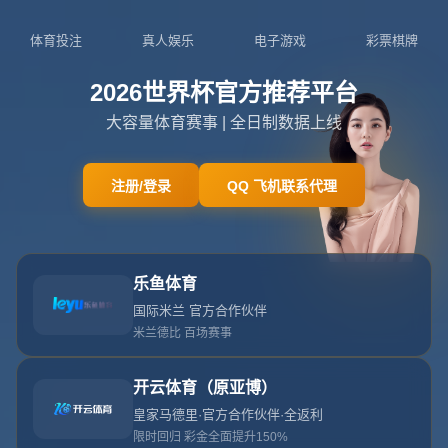
NEWS
新闻中心
新闻中心
公司新闻
行业新闻