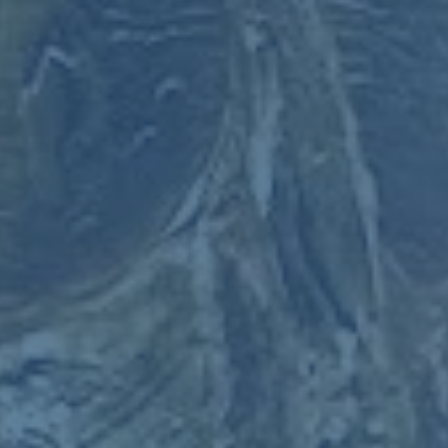
塞冲刺见长的对手 风险就会显著放大 此外 小组赛和淘汰赛的战
术心态完全不同 小组赛有时会出现放缓节奏 保存体能甚至接受
平局的情况 淘汰赛则会在加时或点球阶段完全改变比赛结构 这
意味着 同一支球队在不同阶段的可预测性并不一致
心理层面与赛场环境对结果预测的隐性影响