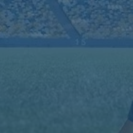
提
在
下
容
台
轻
世
信
的
强
成