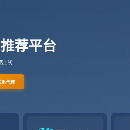
联系我们
NEWS
新闻中心
世界杯竞猜下载