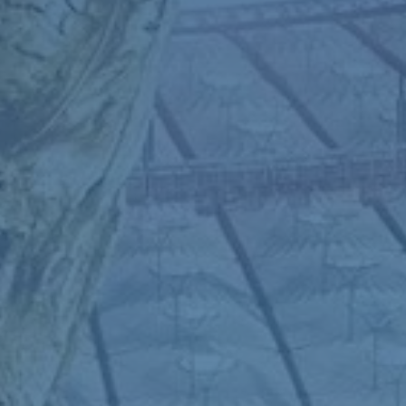
简单但极其实用的标准 首先 看域名是否简洁清晰 是否有
ttps 如果你发现地址中夹带大量无意义参数 或者出现明
官方公开渠道核对链接 如平台的认证社交账号 官网公告页
并强调最新地址 这些信息的可信度往往远高于搜索引擎结果
安装” 就意味着该地址很可能不是稳定安全的下载最新网址
一次轻率点击 付出了不小的代价 他在社交群里看到有人分
 他出于好奇点进去 发现安装过程并没有任何异常 登录后还
 起初他以为是其他应用自动续费 直到金额逐渐变大 才意
应用 事后他才知道 正规平台根本没有所谓“内部专属版”
钟 去核对一下平台官方公布的下载最新网址 这场损失完全
看起来“很像官方”的页面 比如在搜索结果中 使用与品牌
不同的域名 有的则采用跳转策略 先让你打开一个看似正常
种更隐蔽的做法 是把恶意安装包放在云盘或二维码后面 在各
这里领取福利” 就足以诱导一批用户上钩 这类手法的共同点