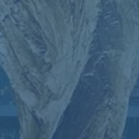
 都企图绕开官方渠道 因此只要记住一个原则 凡是无法通过官方公开信
择平台时除了地址 还要关注什么
即使确认了世界杯竞猜下载最新网址 也
共同特征 首先是信息透明度 会明确展示运营主体 联系方式 使用条款以及
控机制 相比夸大收益的平台 正规品牌更在意用户的安全边界 例如对单日
 帮助用户控制频率 此外 在世界杯这样的高峰期 优质平台往往会结合赛事
户在竞猜之外 也能获得完整的观赛体验 如果一个应用只在各种位置反复强调
址看似正规 也值得谨慎评估
同设备上获取下载最新网址的正确姿势
在安卓和iOS设备上 获取世界杯
是通过应用商店的官方搜索 由认证开发者发布的产品 往往能提供更可靠的
示 对于安卓用户 则更要避免未经验证的第三方市场 因为开放系统往往
方公告页面 通过那里提供的唯一下载最新网址 跳转到指定商店或者官方安
发现应用请求与功能明显无关的权限 例如一款竞猜工具却要求访问通讯录
何利用“最新网址”避免版本混乱和功能缺失
很多人会认为 只要能正常打
用版本的差异会直接影响使用体验 比如 一些平台会在小组赛开启特定玩
下载最新网址获取的最新版 很可能在关键时段无法参与某些活动 甚至出现
 旧版本客户端和新服务器之间 可能缺少必要的接口适配 造成各种看似“网