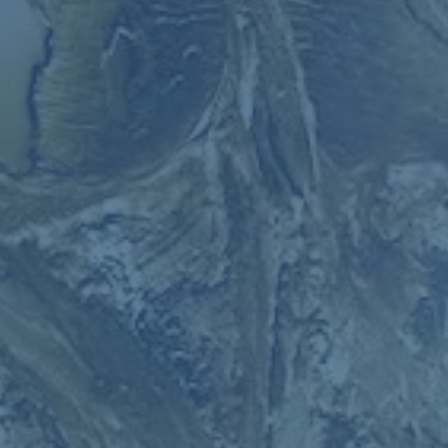
何识别真正的世界杯竞猜下载最新网址
判断一个地址是否靠谱 有几个相对
显仿冒痕迹 合规平台一般会采用主体清晰的域名 并配有安全证书 显示为h
拼写错误 比如多出一个字母 用数字代替字母等 就要提高警惕 其次 通过
服邮件等 很多正规品牌在临近世界杯前都会发布“最新客户端下载指引” 
者 下载页面如果要求你关闭手机安全防护 或反复提示“忽略系统警告强制
一个真实案例看“假地址”的代价
有位老球迷在上一届世界杯期间 就因为
所谓“内部版世界杯竞猜下载最新网址” 声称竞猜命中率高 还有特别奖励
正常浏览赛事数据 但几天后 他绑定在手机上的支付工具出现多笔小额扣款
到问题严重 最终查证结果显示 这些扣款操作都来自于那款所谓的“内部版”
切都是不法者利用“球迷心理”精心编造的陷阱 而他当时如果愿意多花三分
以避免
界杯竞猜下载最新网址的常见伪装方式
对普通用户来说 真正危险的是那些
似的标题和描述 甚至复制官网的图片和文字 但仔细看链接 会发现是完全
介绍页面 当你点击“立即下载”时 则被重定向到另一个隐藏地址 还有一
微信群 社区贴子中广泛投放 简单一句“世界杯竞猜下载最新网址更新 点