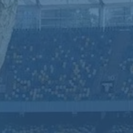
息验证真实来源的地址 都不应被轻易视作可信的下载最新网
并不意味着可以完全放松警惕 真正可靠的平台 通常具备几
隐私政策 对数据如何采集 存储与使用有清晰说明 其次是
参与额度进行限制 设置风险提示 甚至主动提供自我管理工
推出内容服务 如赛前数据分析 社区讨论区 球星资讯等 让
“充值”“返利”“高赔率” 却几乎不谈赛事本身 那即便它的
竞猜下载最新网址的路径略有不同 对于iOS用户 最稳妥的方
更新频率和安全审查 而不是点击网页中的各种“快捷安装”
意味着更高的伪装空间 最安全的流程是先访问平台官网或其
装包页面 同时 保持手机系统和安全软件处于最新版本 一
和短信 就应果断拒绝并考虑卸载
开 就说明应用没问题 但在世界杯这样节奏紧凑的赛事期间
法 到淘汰赛再解锁新的互动活动 如果你不是通过世界杯竞
页面打不开 赔率不刷新 竞猜结果延迟等问题 从技术角度
速问题”实则是“版本问题”的现象 因此 每当平台发布更新