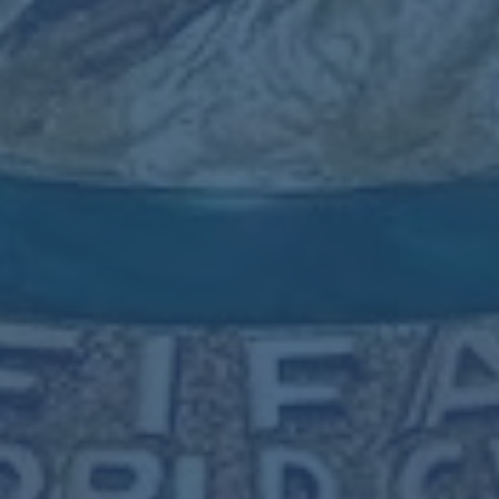
乐”的方式出现，而不是极端刺激的赌博界面。这些细节不会直接
出现在“世界杯竞猜苹果官方”的口号中，却决定了整个生态的底
色。
2026世界杯竞猜苹果官方生态下的未来趋势
如果将视角再往前推几年，可以发现每一届世界杯都是移动互联
网和智能终端的一次压力测试。从短信竞猜到移动网页，从App
到多屏互动，从简单比分到AI推荐，每一次技术升级都会重塑球
迷参与世界杯的方式。2026世界杯将在北美三国举办，时间跨度
长、参赛队伍更多，对内容、互动、竞猜产品都提出了更高要
求。在这种背景下，“2026世界杯竞猜苹果官方生态”的价值，体
现在以下几个方向 一是更精细的跨终端协同 从Apple Watch闪信
到iPhone数据分析，再到Mac深度复盘，用户在任何设备上都可
顺畅切入竞猜与观赛场景；二是更智能的个性化提醒 基于本地化
偏好设置，系统只推送与用户关注球队、关注盘口相关的信息，
降低信息噪音；三是更完善的未成年人保护和家庭控制机制 利用
屏幕使用时间限制、购买限制和家庭共享规则，为家庭场景下的
2026世界杯观赛和竞猜建立安全边界。
从某种意义上说，“2026世界杯竞猜苹果官方”并不只是一句搜索