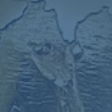
赛时段跨越不同时区，很多球迷会在通勤时用iPhone查看赛前指
数，在公司用Mac浏览深度数据分析，回到客厅再通过Apple TV
看大屏直播。而一个账号打通全部终端，配合统一的支付和通知
系统，让“跨场景的连续竞猜体验”成为可能，这种一体化流程正
是“2026世界杯竞猜苹果官方”被反复提及的原因之一。
安全性与合规性是2026世界杯竞猜的底层基石
世界杯竞猜长期以来都存在两个顾虑 一是平台是否合规可信 二
是交易、资金、隐私是否安全。苹果官方在这两个维度都扮演了
关键角色。其一，App Store对涉及资金往来的应用有严格的上架
条件，要求开发者提供合法资质、透明的隐私政策以及清晰的用
户协议；其二，Apple Pay采用设备端加密、令牌化处理和生物
识别验证，大幅降低用户在进行2026世界杯竞猜充值、提现时遭
遇信息泄露的风险。
很多用户在过往世界杯中经历过“网页端假链接”“钓鱼APP”等风险
事件，因此在2026世界杯周期，更希望通过“苹果官方渠道”筛选
应用。例如，在搜索相关产品时，会重点关注是否有清晰的开发
者信息、是否通过苹果的隐私标识说明、评分与评论是否与真实