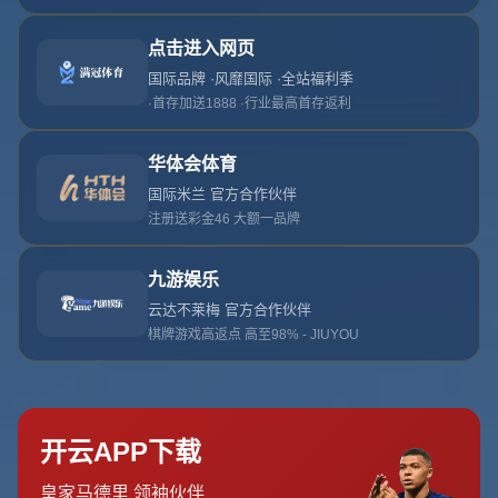
2026世界杯竞猜苹果官方
作者：2025世俱杯
发布时间：2026-08-09T05:49:55+08:00
点
击：
2026世界杯竞猜苹果官方生态下的新玩法
当球迷开始倒数等待2026世界杯时，一个越来越被讨论的话题，
是如何在合法合规的前提下，用更智能、更安全、更具娱乐性的
方式参与竞猜。其中，“2026世界杯竞猜苹果官方”这一组合，已
经不再只是简单的“用iPhone看球+随手买一注”的表层概念，而是
延伸到账号体系、安全能力、支付体验、隐私保护以及多终端联
动的完整生态。很多用户甚至会把“能否在苹果官方生态里获得顺
畅的竞猜体验”视作衡量一款应用是否专业的重要标准。