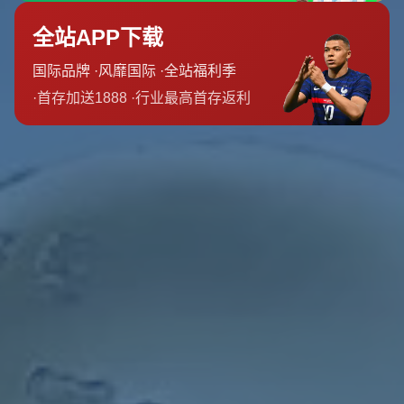
苹果官方生态与世界杯竞猜的天然契合
严格意义上讲，苹果官方并不会直接推出“世界杯竞猜”产品，但
它通过App Store审核机制、Apple ID账号体系、Apple Pay支付
渠道以及设备级安全防护，为各类合规的2026世界杯竞猜应用提
供了可靠的运行环境。对普通用户来说，“在苹果官方生态中参与
2026世界杯竞猜”，实际上就是依托这些官方服务，选择在App
Store中上架的、具有当地合法牌照的竞猜或体育娱乐平台，通过
iPhone、iPad、Mac甚至Apple TV完成从数据浏览到投注、从实
时比分到赛后复盘的一整套体验。
从体验层面看，苹果设备在屏幕素质、系统流畅度以及多设备协
同方面有天然优势。2026世界杯将分布在北美多个城市进行，比