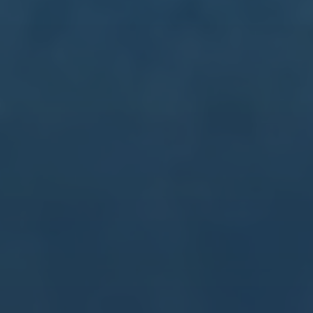
联系我们
18050354952
全国统一业务咨询：025-9667559
Copyright 2024
2025世俱杯赛程-2025世俱杯决赛-2025世界俱乐部杯