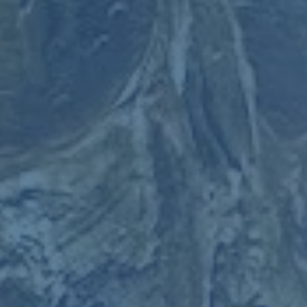
使用体验匹配。以某合规体育数据与竞猜平台为例 它在2022年
卡塔尔世界杯期间就选择只通过苹果官方应用商店发布移动端版
本，并利用Face ID/Touch ID登陆配合双重认证，成功避免了以
往用户账号被盗用的问题，这一案例本身就展示出苹果生态在风
控上的现实价值。
苹果官方支付与竞猜资金管理的体验升级
围绕“2026世界杯竞猜苹果官方”的讨论中，支付体验常被球迷认
为是“能否坚持玩下去”的关键。世界杯赛程紧张，临近开赛几分
钟内完成投注是常态，如果支付链路卡顿、验证繁琐，就会直接
影响参与感。苹果在这一环节的优势体现在两点 一是Apple Pay
的快速确认机制 二是对订阅、应用内购等资金流的统一管理。虽
然正规竞猜类应用通常不会以“订阅”形式收费，但它们会通过应
用内充值、钱包体系与苹果的支付通道打通，为用户提供类似“快
速充值”“一键额度补充”的体验。
从资金管理的角度，用户可以在Apple ID账户侧统一查看消费记
录，清楚知道自己在世界杯期间为竞猜投入了多少。这对那些希
望理性参与、不想在情绪波动中失控投入的球迷来说尤其重要。
当资金流清晰可追踪、可对比时，理性控制就有了现实抓手。理