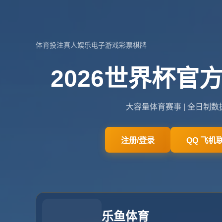
网站首页
关于我们
产品服务
新闻中心
新闻中心