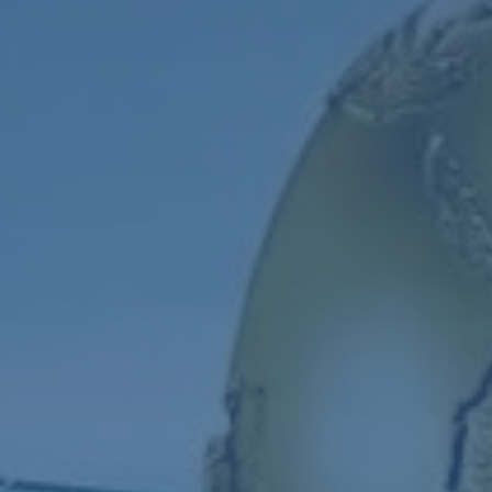
观
门
站
加
封
从
以
奖
在
最
监
法