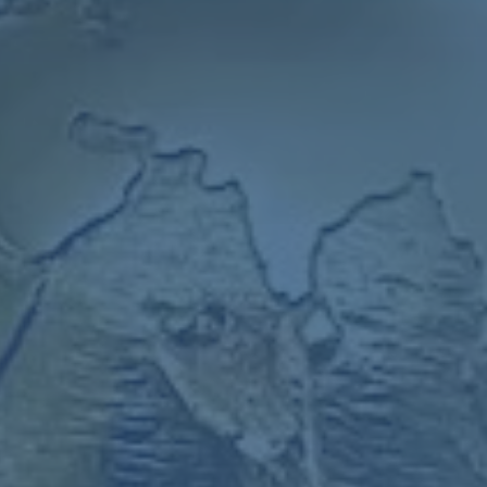
察2026世界杯买球开户全站的宣传 不难发现一些共性话术 比如首充送百
串关等 平台通常会以低门槛开户为诱饵 只需要手机号或社交账号即可注
点在首次下注时会故意设置后台放水 让用户在几场比赛中连续获利 从而
大投注金额 开通所谓高级账号甚至代理返佣 通常在投注金额达到某一水平
 或被以违规操作为由直接冻结资产 通过这一套路径 很多自认为只是图
真实案例看2026世界杯买球开户的陷阱
往世界大赛期间 已经频繁出现与开户全站相关的诈骗案例 某些用户在微
金的截图 突出一个所谓稳定盈利 并推荐一家看似专业的
买球开户全站
该
群里被鼓动加注 从几百几千一路加到几万 但当他尝试提现时平台却提示
终钱越陷越多 直到平台彻底失联 类似案例中 受害人往往以为自己是在正
管的非法资金池 一旦出现纠纷 根本无法依法维权
律与合规视角下的2026世界杯买球开户