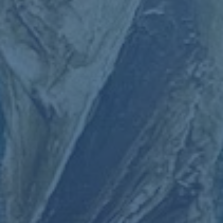
对铺天盖地的2026世界杯买球开户全站广告 更理性的选择是把注意力重
对抗 球星表现 和战术较量 合规的观赛方式包括购买正版转播服务 参与
 如果身处不允许网络博彩的地区 那么任何以世界杯买球为名的线上平台
设定象征性奖惩的比分竞猜 使用虚拟积分进行模拟投注 通过数据分析和
不会触碰博彩和资金安全的红线