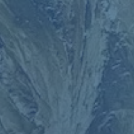
026世界杯买球开户全站自居 又无法提供清晰牌照信息和监管机构备案的
何识别高风险的开户全站平台
果在网络上接触到与2026世界杯买球开户相关的链接 链接背后的平台往
正规公司备案信息 网站上的联系方式只有在线客服和即时聊天工具 没有
益 保证不输 并大量展示夸张的盈利截图和所谓名人背书 而对于自身的监
至直接回避 此外 这类站点经常通过私信 拉群 邀请好友返利等方式扩散
分成 本身就已经高度接近非法传销式的拉客模式 在这种环境下注 不只
性视角下的世界杯观赛与娱乐方式