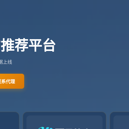
联系我们
NEWS
新闻中心
2026世界杯买球