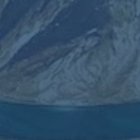
围绕“免费”这一点，很多人会担心：既然不收费，会不会在安全
和隐私方面牺牲掉什么？这确实是评估任何世界杯比分免费入口
地址时不能忽视的一环。通常可以从三点进行自检：第一，是否
强制要求注册并索取过多个人信息，如果只是看比分却要上传身
份证、银行卡等敏感内容，那就应立即离开；第二，是否频繁弹
出与比分无关的外部跳转链接，尤其是风格怪异、语言夸张的广
告，这类行为往往意味着流量变现过度；第三，是否在浏览器中