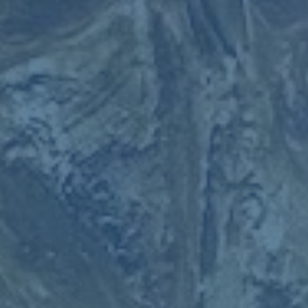
可以举一个典型的使用场景。某个球迷并没有购买视频转播套
餐，只是想在朋友聚会时随时掌握每场比赛的实时比分和关键事
件，他锁定了一个体验不错的世界杯比分免费入口地址作为浏览
器首页。在小组赛阶段，他主要用它来查看不同小组的积分形势
和净胜球情况，通过实时更新的积分榜和出线模拟，判断哪些比
赛更值得熬夜观看；到了淘汰赛，他则重点关注赛前阵容发布、
伤病情况和裁判信息，以便在赛前做出更理性的预期。通过这一
整套节奏，一条看似普通的免费入口链接，被他用成了世界杯期
间的“战术指挥台”。