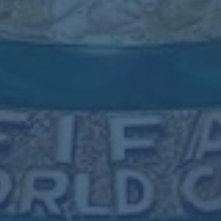
从更大的视角看，“世界杯买球苹果”只是当前数字生活方式的一
面镜子。移动互联网时代，大量看似免费的内容，其实都在通过
各种方式引导用户做出对平台有利的选择，有时是购买商品，有
时是充值投入，有时则是沉迷停留。世界杯这样的大事件，是测
试人们自制力的放大镜。面对各种推送、推荐、群聊和“大神带
单”，我们究竟是主动在选择，还是被算法和情绪牵着走？当一部
手机几乎可以完成观赛、社交、支付、下注的全链路时，真正需
要升级的，反而是个人的判断力和边界感。如果能够在世界杯期
间练习用更清醒的视角看待“买球”的诱惑，那么这份理性，也会
在其他数字消费场景中发挥作用。届时，“世界杯买球苹果”不再
是一个充满风险的组合词，而会变成一次关于自控力、法律意识