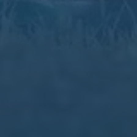
与数字素养的集体课堂，而你是否从中获得成长，取决于在每一
次点击下注前，能否多问自己一句：这真的是我想要的吗。