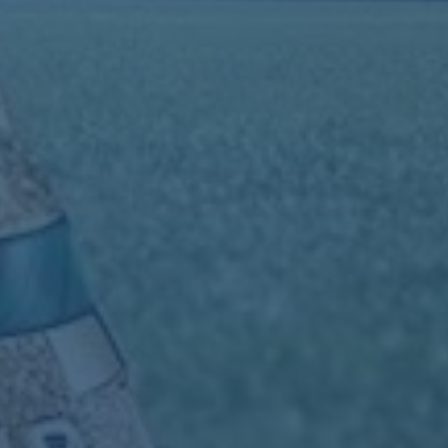
的变化。早期名额集中在少数传统强区，导致部分发展中
并优化各大洲名额分配。尤其在扩军背景下，外围赛的策