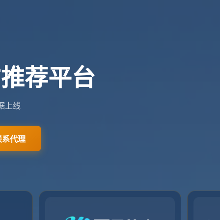
联系我们
NEWS
新闻中心
世界杯外