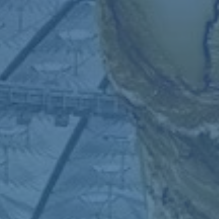
对
划
员
外
值
餐
都
圈