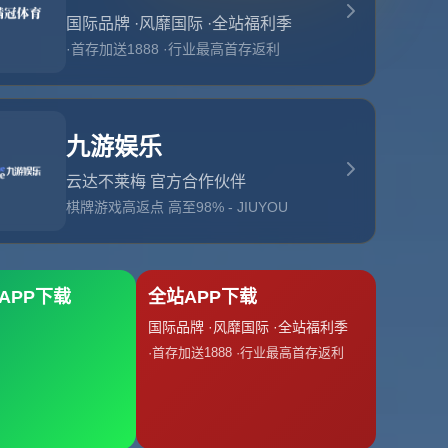
05:49:58+08:00
点击：
的关键词这背后不仅是对赛事的期待更是对安全感体验感和
并不容易甚至很多人因为一时冲动或缺乏判断而踩坑因此
中做出接近专业级的选择