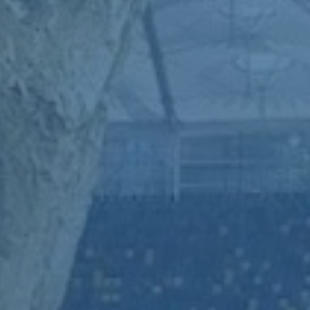
力”在实际使用时很多人会发现即便某个入口赔率不错但页面
评价理想的入口应在界面布局上保持简洁清晰尤其是世界杯
在移动端体验上适配性与稳定性更加重要随着越来越多用
流畅打开快速结算及时推送那它在“最佳”行列中的竞争力
入口在
充值与提款
方式上通常会提供多种正规渠道并在页
杯这种高流量赛事期间仍能保持较快的出入金效率并且支
如在出现加时赛点球大战或比赛中断等特殊情况时平台如
节往往决定用户对入口的长期信任度也直接影响其能否被