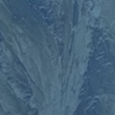
全与赔率构成了一个入口的“硬实力”而
交互体验
与平台设计则是其“软实
顿操作复杂或在高峰期经常崩溃也很难配得上“世界杯外围入口最佳”的
种赛程密集的时期赛事列表筛选功能实时比分动态变化都必须一目了然而
通过手机关注世界杯如果一个入口在手机浏览器和独立应用之间都能保持
显著提高
金管理与结算速度是检验世界杯外围入口最佳的关键细节
择“世界杯外围入口最佳”不仅是看表面宣传更要关注资金流转的细节优秀
上清晰标明到账时间单次额度以及可能产生的费用真正专业的平台在世界
自动化或半自动化审核减少人为延迟除此之外
结算逻辑
也体现了专业度例
根据规则进行结算是否提前明确告知用户是否有可查询的历史记录这些细
入“世界杯外围入口最佳”的范畴
例分析从真实选择中找到世界杯外围入口最佳的路径