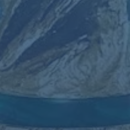
一位资深球迷阿浩的经历为例可以更具体地理解如何接近“世界杯外围入