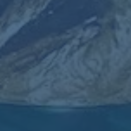
在追求“世界杯外围网站最佳”的过程中，容易被忽略的一点是负
责任博彩意识。再优质的平台如果被过度使用，也可能变成个人
财务和心理健康的隐患。成熟的体育娱乐平台普遍会在界面显眼
位置提示风险，并提供自我限制工具，例如设置每日或每周最高
充值额度、单场最高投注金额、甚至在连续亏损时发出冷静提
示。对于用户自身而言，判断平台是否真正关注“负责任博彩”的
一条重要线索是：网站是否在活动和广告中刻意营造“稳赚”“翻本”
幻象，还是更强调理性娱乐和预算管理。在世界杯这种情绪高度
浓烈的赛事中，赛前的舆论、朋友的推单、社交媒体上的话题都
可能放大心理波动，理性玩家往往会在每次下注前问自己两个问