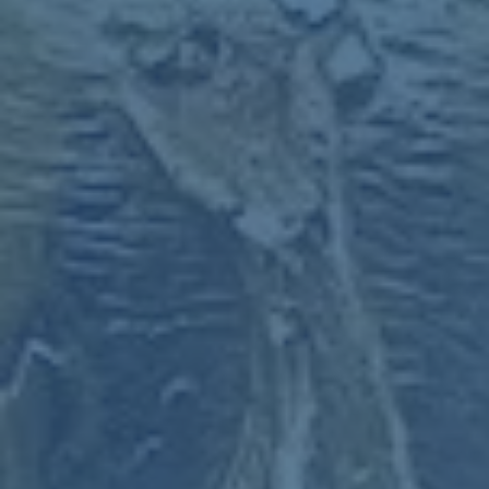
的支付或风控机构，而不是只用一串模糊的英文缩写糊弄用户。
再次是合规提示，负责任博彩提示越完整的平台，往往越在意长
期运营而非短期套利，例如会提醒用户设置预算，提供自我排除
工具，甚至给出风险提示内容。
资金安全与结算机制世界杯外围网站的核心命脉
围绕“世界杯外围网站最佳”的讨论中，资金安全是所有用户最关
心的现实问题。再精彩的赛事分析、再多样的投注玩法，如果提
现迟缓或者存在拒付、克扣，就谈不上任何“最佳”可言。一个成
熟的平台在资金安全上通常具备几项特征: 一是采用主流加密技
术，页面尤其是支付流程会通过 SSL 等加密协议进行保护，浏览
器地址栏会显示安全标识；二是资金管理相对独立，一些大型平
台会强调玩家资金与公司运营资金分离，以提升抗风险能力；三
是结算规则透明，对世界杯这样的热门赛事，会提前公布盘口结
算标准，比如是否采用常规时间比分、是否包含加时点球，遇到
比赛中断、改期如何处理等。只有在充值、投注、结算、提现都
能形成清晰闭环的情况下，用户才有可能谈体验与策略。
赔率水平与盘口深度判断专业度的重要指标