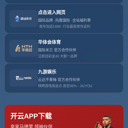
世界杯外围网站最佳
作者：2025世俱杯
发布时间：2026-08-08T05:49:55+08:00
点
击：
世界杯外围网站最佳选择前言
每逢世界杯临近 “世界杯外围网站最佳” 这一搜索词就会在各大平
台上飙升。对于不少球迷而言，看球早已不只是守在屏幕前呐喊
助威，更是借助数据、盘口和玩法，让自己参与到比赛的每一个
细节之中。真正要从纷繁复杂的平台中辨别出更安全、更专业、
更适合自己的选择，并不是一件轻松的事。信息差、虚假宣传、
隐形条款等问题层出不穷，如果缺乏系统认知，就很容易被所谓
的“高赔率”“稳赚方案”所误导。围绕“世界杯外围网站最佳”这一主
题，真正有价值的讨论应当是：如何在合法合规的前提下识别优
质平台，如何结合自身需求确定选择标准，以及在体验过程中如
何降低风险、提升乐趣。
理解世界杯外围网站最佳的真实含义