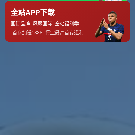
不少人一提到“世界杯外围网站最佳”，第一反应往往是：赔率最
高的平台、活动最多的网站、奖励最丰厚的品牌。但从更理性的
角度来看，所谓最佳，并不是单一指标的极致，而是多维度综合
表现的平衡。如果一家乐于用极端高赔率吸引用户，却在资金安
全、赔率结算、公平性审核、客户服务等方面严重欠缺，那么再
诱人的数字也只是短期噱头。真正值得长期使用的世界杯外围网
站，至少要在以下几个维度做到稳健可靠：法律合规、资金安