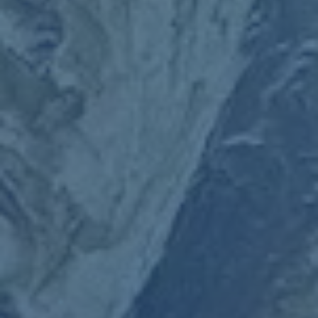
评价平台进行反馈，这种透明度本身就是对自家系统的一种自信
体现。与之相反，那些只提供单一联系方式、回复含糊其词的平
台，很难被视作“最佳”候选。