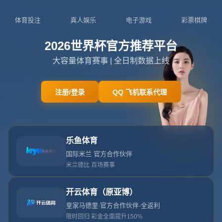
NEWS
新闻中心
新闻中心
公司新闻
行业新闻