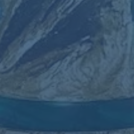
术视角下的苹果端访问优化与局限
技术角度看，很多围绕“世界杯竞猜苹果最新网址”的所谓优化，实际上绕
面为iPhone用户定制了适配界面，支持屏幕适配、手势优化和简化登录
体验上接近原生应用。这些技术尝试在一定程度上改善了用户访问体验，
方面的要求。一旦技术能力不足或运维不到位，就可能出现页面加载缓慢