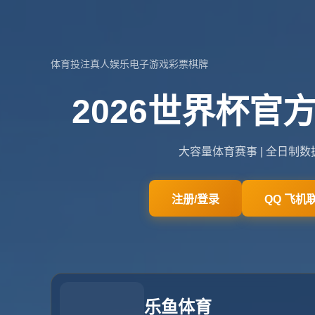
网站首页
关于我们
产品服务
新闻中心
新闻中心