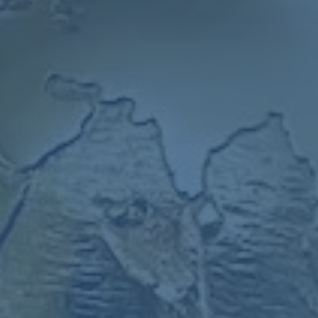
现实中，围绕“世界杯竞猜苹果最新网址”流传的链接极为庞杂，有的出现
告推广当中。仅仅“找得到”远远不够，更关键的是“找得准”。通常可以
平台往往会保持统一品牌和域名体系，即便出现“最新网址”，也会通过
TTPS加密及证书信息，访问地址时浏览器是否提示安全连接，证书是否
私政策和风险提示，这是一个平台愿不愿意对用户负责的重要标志；其四，看
繁弹出“此网站存在风险”的警告提示。凡是缺乏这些基本条件，却反复用“
猜苹果最新网址”的话题进行引流的高风险页面。
全角度解读世界杯竞猜苹果最新网址的潜在风险