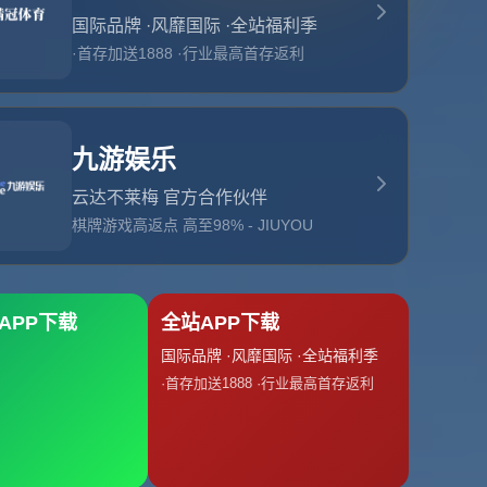
05:49:55+08:00
点击：
和社交平台上热度骤升。对于很多球迷而言，拿起手机、打
一种赛事“延伸”。在热情背后，如何甄别可靠入口、如何
如果缺乏基本判断，一不小心就可能掉入虚假链接、钓鱼
文将从平台识别、安全要点、参与策略以及典型案例等多个
手机上可以直接访问的世界杯竞猜平台最新地址”。从实质上
围绕世界杯赛事开展的各种比分预测、进球数预测、冠军预
为核心的访问渠道；其三是“最新网址”这一特征，它往往意味着
一主题时，我们并不仅仅是在寻找一个单一链接，而是在
展开的分析，最终都离不开安全性、可靠性和可持续性三