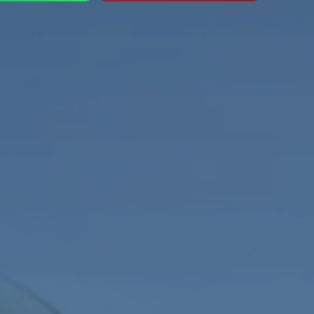
猜相关入口在苹果端的呈现形态。很多用户习惯在App
往往发现结果有限。这是因为：一部分服务采用“网页端+轻应
Flight进行灰度分发；还有一些则通过H5页面、PWA渐进
的变动。当你在寻找所谓“苹果最新网址”时，重点不在于
息、有稳定的技术支持、有清晰的用户协议与隐私政策。只