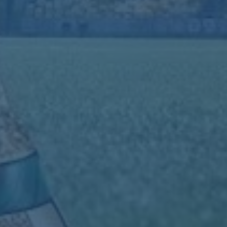
不开苹果生态自身的规则。例如，一些平台通过自建的H5
流程；另一些则利用浏览器的“添加到主屏幕”功能，让网页
但也增加了对浏览器安全机制、证书配置、跨域请求限制
、频繁跳转甚至安全性警告等问题。对于普通用户而言，