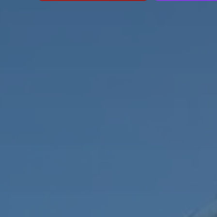
与
S
用
式
“
有
从