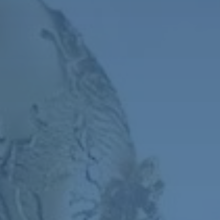
在微信群、QQ群，有的出现在短视频评论区，还有的夹在
从以下几个维度进行甄别：其一，看域名与品牌是否匹配，正
官方公告或已认证渠道进行同步发布；其二，看是否有
由主流权威机构签发；其三，看是否提供清晰的用户协议、
是否通过苹果设备的系统安全检测，例如Safari不会
高赔率”“必中方案”等字眼吸引点击的，大概率是借“世界杯