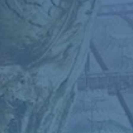
希望快速进入赛事氛围的心理，但互联网环境中潜藏的风险
网”等名义，诱导用户输入苹果ID、银行卡号甚至支付密
槛、所谓“体验红包”吸引注册，后期通过不断推送高风险玩
镜像站，同一平台为规避监管或者技术屏蔽，不断更换域
议，用户维权也会陷入困难。在任何苹果设备上访问与世
不通过陌生社交账号获取所谓“内部网址”、不在非官方页
。
址”成为进入比赛氛围的“捷径”时，理性尤为重要。理性参
谋求收益最大化。在玩法上，建议以简单直观的竞猜为
可承受范围内的预算，把它视作娱乐消费而非投资；在节
做出任何资金决策。无论“苹果最新网址”看起来多么正
案。一旦有平台或个人宣称提供“内部情报”“必胜秘籍”，
“世界杯竞猜苹果最新网址”“独家通道”等字样。因为对方