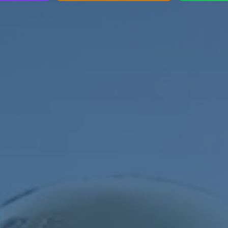
安卓生态相比，苹果系统对应用的审核更加严格，这直接影响了世界杯竞
tore中搜索“世界杯竞猜”“比分预测”等关键词，希望找到官方应用，但
”的方式，通过Safari等浏览器提供访问；另一部分则利用企业签名或Test
网页应用等形态，借“最新网址”的方式不断更新，以应对监管和技术层面
最新”两个字，而在于判断这个地址是否具备：有清晰备案或背后企业信
三者兼具，才能在苹果设备上形成相对可控的使用体验。
“找得到”到“找得准”甄别正规入口的核心标准