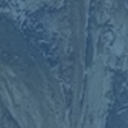
从赛事资讯到数据服务的多维体验
现代世界杯不仅是一项体育赛事，更是一场信息、数据与技术的
综合盛宴。通过正规外围下载渠道接入官方或授权平台，用户能
够体验到的内容远不止赛程与比分。实时数据可视化、战术热区
图、球员跑动距离分析、球队历史对战记录等功能，正在成为数
字世界杯体验的重要组成部分。对于资深球迷或研究者而言，这
些数据服务能够提供更深入的解读维度，帮助他们从不同角度理
解比赛走向。
例如，有的授权应用会提供个性化追踪功能，用户选择喜欢的球
队后，可以收到阵容更新、伤停信息、战术调整提示等推送，从
而实现“智能追赛”。再如，部分平台会根据用户的观看习惯和偏
好，推荐相关的深度解读文章或视频，形成内容与算法结合的智
慧推荐系统。这些体验的前提，正是用户通过官方或授权渠道完
成了安全下载与登陆，使平台能够在合规框架下合理使用数据，
优化服务质量。
案例分析以某地区球迷的数字路径为例