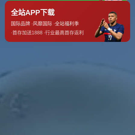
所谓“官方”，并不仅指国际足联或世界杯组委会直接运营的应
用，也包括那些获得明确授权或资质的合作伙伴，例如部分国家/
地区的体育媒体平台、合规运营的数字内容服务商等。只有这些
具备合法资质的渠道，才能在名称中合理使用“官方”或“权威合作”
的字样。而“外围”则更偏向“赛场之外”的延展服务，包括资讯、社
区、统计数据、战术分析、互动玩法等，这些内容在数字时代形
成了一个庞大的外围生态圈。
官方渠道的重要性与风险防范