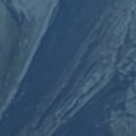
以一个对2026世界杯充满期待的球迷小林为例，他希望通过手机
应用了解最新赛程、球队动态，并参与球迷社区讨论。在搜索
“2026世界杯外围下载官方”时，小林发现大量名称近似的应用与
网页，其中不乏以“极速版”“国际版”“豪华版”命名的第三方产品。
起初，他被其中一款界面华丽、宣传“免费领取福利”的应用吸
引，几乎就要点击下载。
然而在进一步查看评论与权限说明时，小林发现该应用要求获取
广泛权限，包括短信读取、通讯录访问、后台常驻等，这明显超
出了一个普通赛事资讯应用应有的范围。经过对比，他最终选择
通过国际足联官方站点和本地大型应用商店下载了一款被明确标
注为“官方合作”的世界杯应用。安装后，他发现应用界面虽然朴
素一些，但运行流畅、安全提示详细，且提供了丰富的赛事数据
和官方资讯推送。在整个世界杯周期中，小林不仅安全地获取了
自己需要的内容，还在平台社区中结识了许多同样热爱足球的朋
友。
这个案例说明，在面对复杂多样的数字产品时，理性选择官方或