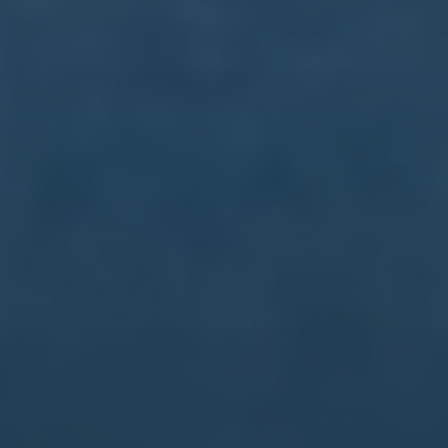
择合适的下载渠道，并理解不同平台在功能、权限、隐私上的差
异。在这样的背景下，“2026世界杯外围下载官方”不再只是一个
简单的搜索词，而成为检验用户数字素养的起点。那些能够从中
辨析官方与非官方、合法与违规、可靠与风险的人，将在未来的
数字体育生态中拥有更从容的主动权。
从某种意义上说，围绕2026世界杯的外围数字服务，将成为一场
关于信任、安全、体验与合规的综合考验。无论是开发者、监管
者，还是普通球迷，都需要在这场考验中找到各自的角色与边
界。通过官方或授权渠道下载和使用相关产品，不仅是对赛事的
尊重，也是对自身权益的负责。在即将到来的这届世界杯中，那
些能够理性理解并正确实践“2026世界杯外围下载官方”的人，注
定会拥有更丰富、更安全、更具深度的观赛旅程。
联系我们
18050354952
全国统一业务咨询：025-9667559