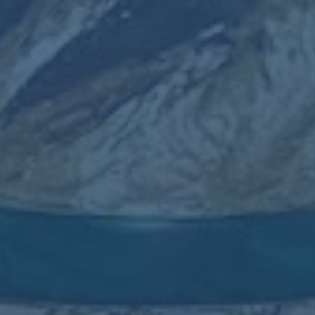
授权渠道，是获取优质服务和保障安全体验的基础。看似“花哨”
的产品未必可靠，而那些在介绍中清楚注明来源、权限和隐私策
略的平台，往往才是值得长期使用的对象。
关键词的正确理解与合理使用
回到“2026世界杯外围下载官方”这一组合本身，它更像是一条搜
索线索，而不是某个固定平台的名称。许多用户在搜索引擎、应
用商店或社交媒体中输入这组词汇，是希望找到与世界杯外围服
务相关的官方或权威入口。在这种情况下，关键在于理解每一个