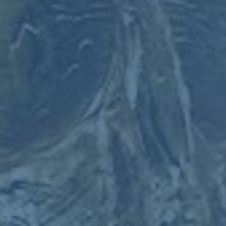
递赛事相关信息，更承载着用户的个人数据、观看记录、互动行
为等敏感内容。选择正规渠道，本质上是对自身数字资产的一种
保护。根据部分国家和地区的法律规定，未经许可的第三方应用
若涉及违规内容，用户在使用过程中也可能承担相应风险。
合法合规的数字参与方式
随着全球范围内对网络空间监管的加强，各国对体育赛事相关数
字服务也提出了更加严格的要求。围绕2026世界杯，许多地区的
体育管理机构、广播版权方和网络监管机构，都会同步出台相关
规范，对信息服务、互动功能、数据使用等进行限定。例如，一
些国家会对涉及资金流转、匿名账号使用、跨境数据传输等行为
进行重点审查，以确保世界杯外围数字生态在合法合规的轨道上
运行。
在这种背景下，用户通过“2026世界杯外围下载官方”渠道，不仅
是为了获取便利，更是为了确保自己的行为在政策允许范围之
内。官方或被授权的平台会在产品设计中加入合规提示，比如用
户实名信息保护、未成年人保护措施、内容分级制度等，从而降
低误用和违规风险。这种合规意识的提升，也是数字体育时代对
球迷提出的新要求。