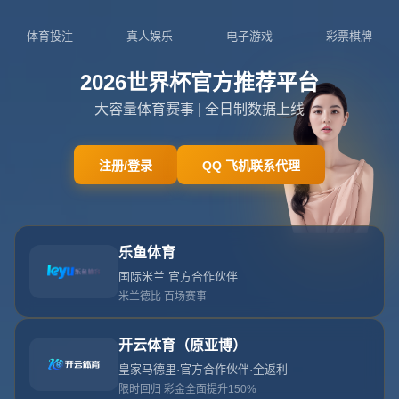
NEWS
新闻中心
新闻中心
公司新闻
行业新闻