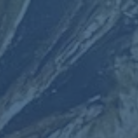
期参与的数学期望几乎总是负的 再怎么追求最新网址 也很难改
变这一点。部分平台还会通过“滚动更新链接”“仅限最新网址享受
加赠活动”等手段 诱导用户不断加大投注金额 或在短时间内多次
充值 这种设计更容易让人忽视风险 产生盲目乐观与“再押一把就
能翻盘”的错觉。
如何在世界杯期间避免被“最新网址”绑架
真正理性的做法 是在享受世界杯赛事带来的激情时 把关注重点
放在比赛本身而不是追逐各种所谓“世界杯下注网站最新网址”。
如果所在地区明确禁止线上博彩 就要认识到在法律和监管缺位环
境下 所有收益和本金都缺乏法律保护 风险巨大。如果仍然决定
参与 则至少要做到几个原则。第一是只用可以承受损失的闲余资
金 不得借贷 不得挪用家庭或重要生活支出 也不要指望通过下注
“翻身”。第二是控制频率和时长 把投注看成一种有限参与的娱乐
而不是持续对抗庄家的“技术比拼” 一旦发现情绪明显受输赢影响
就应立即暂停。第三是对任何声称掌握内部消息或稳赚方案的群
聊保持高度警惕 很多平台会通过微信群 电报群等形式散布所谓
“内幕盘” 实际上多数只是配合“最新网址”推广的高风险诱饵。